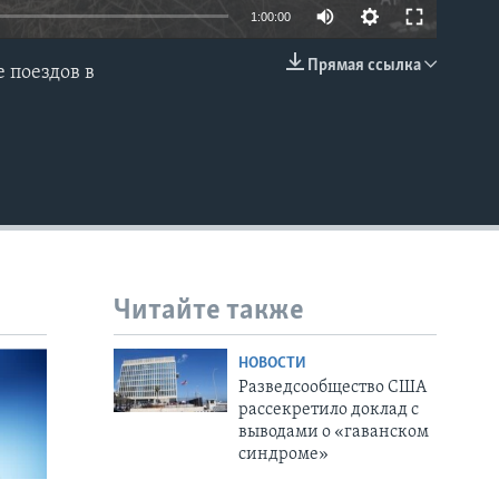
1:00:00
Прямая ссылка
 поездов в
EMBED
Читайте также
НОВОСТИ
Разведсообщество США
рассекретило доклад с
выводами о «гаванском
синдроме»