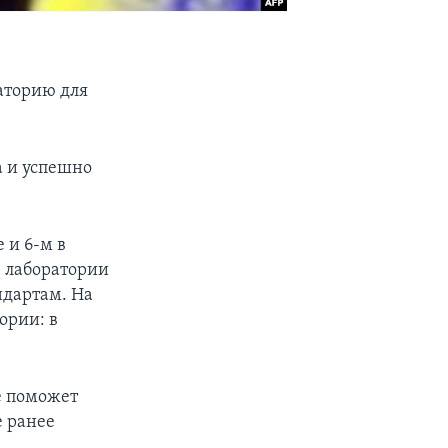
аторию для
а и успешно
 и 6-м в
ю лаборатории
ндартам. На
ории: в
е поможет
е ранее