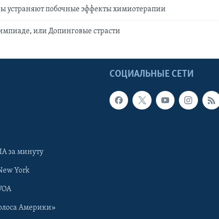
вы устраняют побочные эффекты химиотерапии
импиаде, или Допинговые страсти
Ы
СОЦИАЛЬНЫЕ СЕТИ
А за минуту
New York
VOA
олоса Америки»