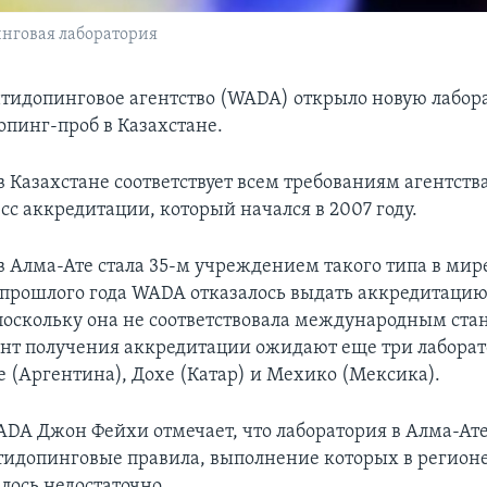
инговая лаборатория
тидопинговое агентство (WADA) открыло новую лабор
опинг-проб в Казахстане.
в Казахстане соответствует всем требованиям агентств
сс аккредитации, который начался в 2007 году.
в Алма-Ате стала 35-м учреждением такого типа в мире
 прошлого года WADA отказалось выдать аккредитаци
поскольку она не соответствовала международным ста
т получения аккредитации ожидают еще три лаборат
е (Аргентина), Дохе (Катар) и Мехико (Мексика).
DA Джон Фейхи отмечает, что лаборатория в Алма-Ат
тидопинговые правила, выполнение которых в регион
лось недостаточно.