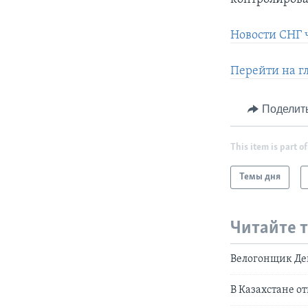
Новости СНГ 
Перейти на г
Поделит
This item is part of
Темы дня
Читайте 
Велогонщик Де
В Казахстане о