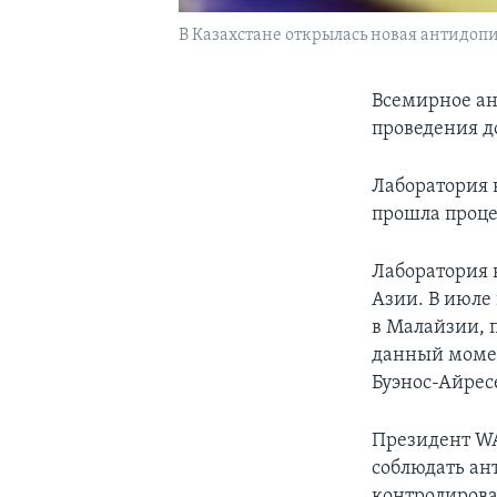
В Казахстане открылась новая антидоп
Всемирное ан
проведения д
Лаборатория 
прошла проце
Лаборатория 
Азии. В июле
в Малайзии, 
данный момен
Буэнос-Айрес
Президент WA
соблюдать ан
контролирова