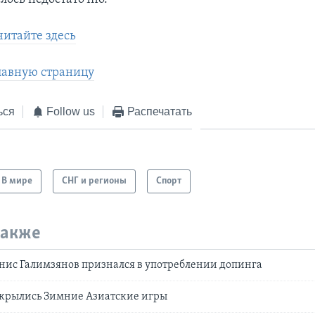
читайте здесь
лавную страницу
ься
Follow us
Распечатать
В мире
СНГ и регионы
Спорт
также
нис Галимзянов признался в употреблении допинга
ткрылись Зимние Азиатские игры