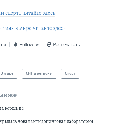
и спорта читайте здесь
ытиях в мире читайте здесь
ься
Follow us
Распечатать
В мире
СНГ и регионы
Спорт
также
на вершине
ткрылась новая антидопинговая лаборатория