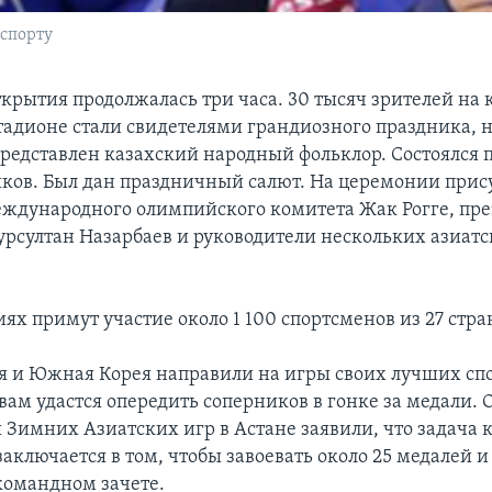
спорту
крытия продолжалась три часа. 30 тысяч зрителей на
тадионе стали свидетелями грандиозного праздника, 
редставлен казахский народный фольклор. Состоялся 
ков. Был дан праздничный салют. На церемонии прису
ждународного олимпийского комитета Жак Рогге, пр
урсултан Назарбаев и руководители нескольких азиат
ях примут участие около 1 100 спортсменов из 27 стра
я и Южная Корея направили на игры своих лучших сп
вам удастся опередить соперников в гонке за медали. 
 Зимних Азиатских игр в Астане заявили, что задача 
аключается в том, чтобы завоевать около 25 медалей и
командном зачете.