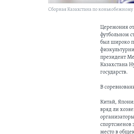
Сборная Казахстана по конькобежному 
Церемония от
футбольном с
был широко п
физкультурни
президент Ме
Казахстана Н
государств.
В соревновани
Китай, Япони
вряд ли хозяе
организаторы
спортсменов з
место в обще