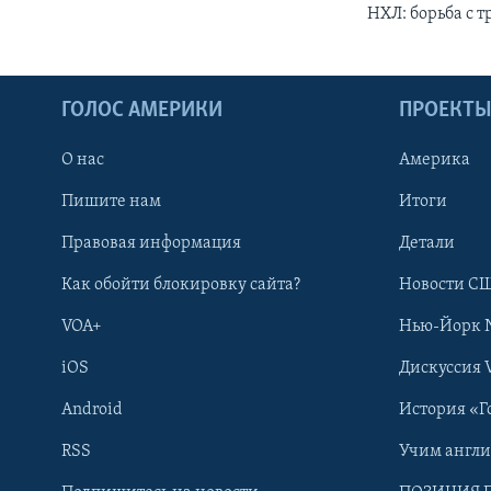
НХЛ: борьба с 
ГОЛОС АМЕРИКИ
ПРОЕКТ
О нас
Америка
Пишите нам
Итоги
Правовая информация
Детали
Как обойти блокировку сайта?
Новости СШ
VOA+
Нью-Йорк 
iOS
Дискуссия 
Android
История «Г
RSS
Учим англ
Learning English