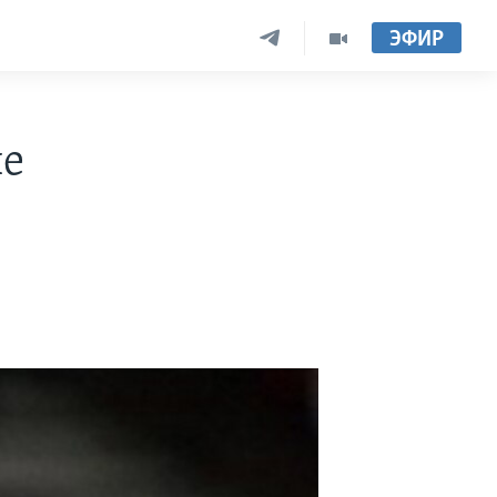
ЭФИР
ие