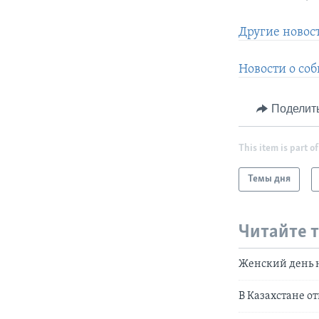
Другие новост
Новости о соб
Поделит
This item is part of
Темы дня
Читайте 
Женский день 
В Казахстане о