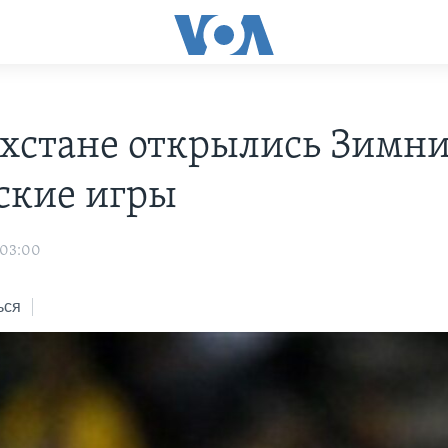
ахстане открылись Зимн
ские игры
 03:00
ься