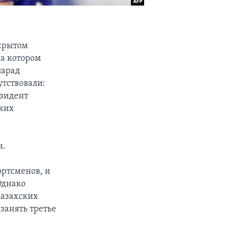
 крытом
на котором
парад
тствовали:
езидент
ских
н.
ортсменов, и
Однако
казахских
 занять третье