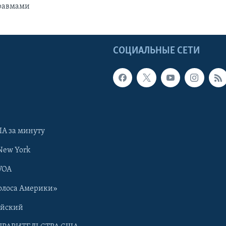
травмами
Ы
СОЦИАЛЬНЫЕ СЕТИ
А за минуту
New York
VOA
олоса Америки»
ийский