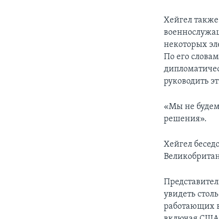
Хейгел также
военнослужащ
некоторых эл
По его слова
дипломатичес
руководить э
«Мы не будем
решения».
Хейгел беседо
Великобритан
Представител
увидеть стол
работающих в
включая США 