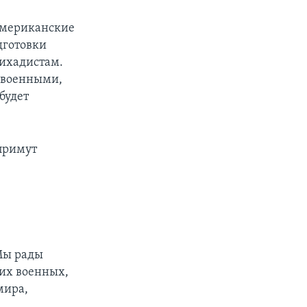
американские
дготовки
жихадистам.
– военными,
будет
 примут
«Мы рады
ких военных,
мира,