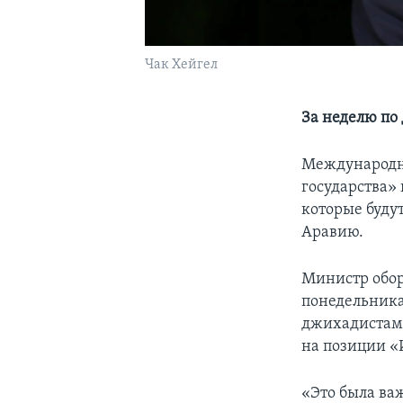
Чак Хейгел
За неделю по
Международна
государства»
которые буду
Аравию.
Министр обор
понедельника
джихадистам 
на позиции «
«Это была ва