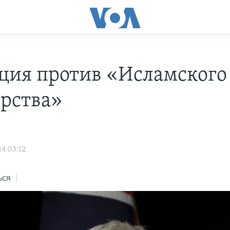
ция против «Исламского
арства»
14 03:12
ься