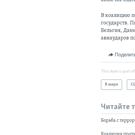
В коалицию п
государств. П
Бельгия, Дан
авиаударов п
Поделит
This item is part of
В мире
С
Читайте 
Борьба с терро
Коалиция проти