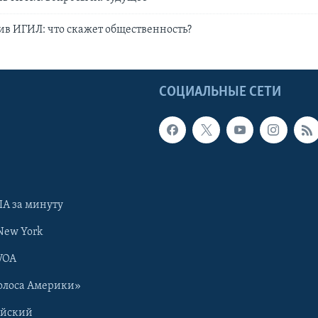
в ИГИЛ: что скажет общественность?
Ы
СОЦИАЛЬНЫЕ СЕТИ
А за минуту
New York
VOA
олоса Америки»
ийский