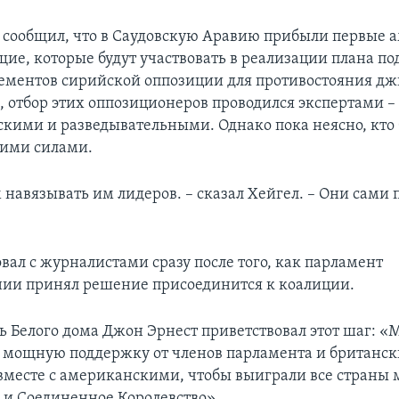
 сообщил, что в Саудовскую Аравию прибыли первые 
ие, которые будут участвовать в реализации плана по
ементов сирийской оппозиции для противостояния д
м, отбор этих оппозиционеров проводился экспертами 
кими и разведывательными. Однако пока неясно, кто 
тими силами.
 навязывать им лидеров. – сказал Хейгел. – Они сами
вал с журналистами сразу после того, как парламент
ии принял решение присоединится к коалиции.
ь Белого дома Джон Эрнест приветствовал этот шаг: 
ь мощную поддержку от членов парламента и британс
месте с американскими, чтобы выиграли все страны 
и Соединенное Королевство».