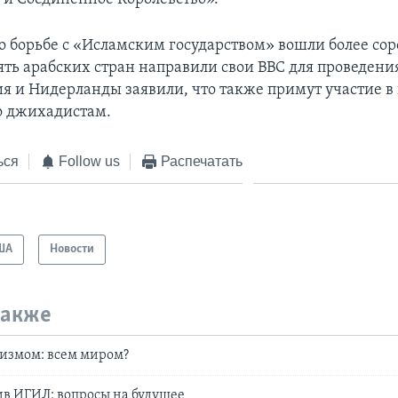
о борьбе с «Исламским государством» вошли более сор
ять арабских стран направили свои ВВС для проведени
ия и Нидерланды заявили, что также примут участие 
о джихадистам.
ься
Follow us
Распечатать
ША
Новости
также
ризмом: всем миром?
в ИГИЛ: вопросы на будущее