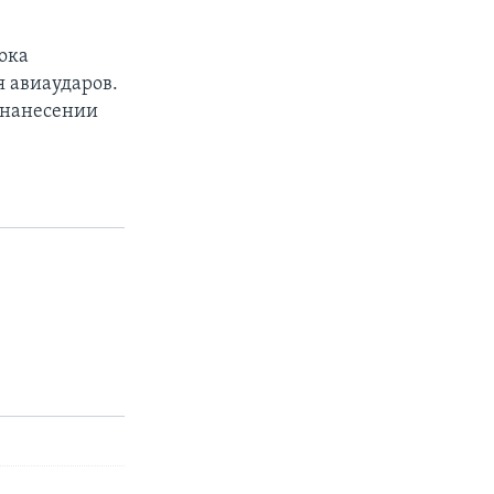
ока
я авиаударов.
в нанесении