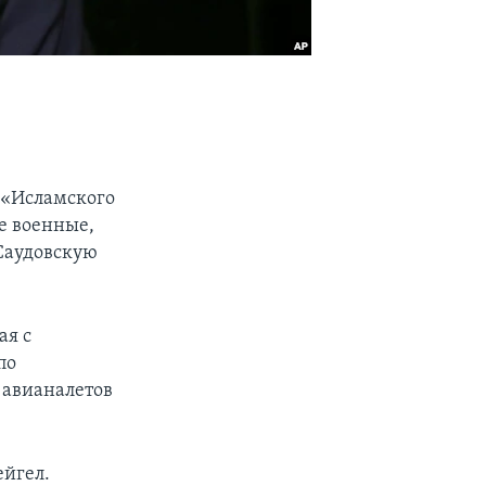
 «Исламского
е военные,
Саудовскую
ая с
по
 авианалетов
ейгел.