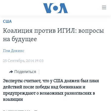
Линки
доступности
Перейти
США
на
ГЛАВНОЕ
Коалиция против ИГИЛ: вопросы
основной
ПРОГРАММЫ
контент
на будущее
ПРОЕКТЫ
Перейти
АМЕРИКА
к
Пэм Докинс
ЭКСПЕРТИЗА
НОВОСТИ ЗА МИНУТУ
УЧИМ АНГЛИЙСКИЙ
основной
25 Сентябрь, 2014 19:03
ИНТЕРВЬЮ
ИТОГИ
НАША АМЕРИКАНСКАЯ ИСТОРИЯ
навигации
Перейти
ФАКТЫ ПРОТИВ ФЕЙКОВ
ПОЧЕМУ ЭТО ВАЖНО?
А КАК В АМЕРИКЕ?
Поделиться
в
ЗА СВОБОДУ ПРЕССЫ
ДИСКУССИЯ VOA
АРТЕФАКТЫ
Эксперты считают, что у США должен был план
поиск
действий после победы над боевиками и
УЧИМ АНГЛИЙСКИЙ
ДЕТАЛИ
АМЕРИКАНСКИЕ ГОРОДКИ
предупреждают о возможных разногласиях в
ВИДЕО
НЬЮ-ЙОРК NEW YORK
ТЕСТЫ
коалиции
ПОДПИСКА НА НОВОСТИ
АМЕРИКА. БОЛЬШОЕ ПУТЕШЕСТВИЕ