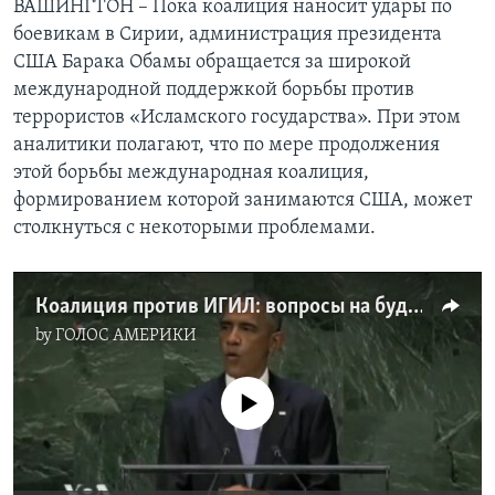
ВАШИНГТОН – Пока коалиция наносит удары по
боевикам в Сирии, администрация президента
Learning English
США Барака Обамы обращается за широкой
международной поддержкой борьбы против
СОЦИАЛЬНЫЕ СЕТИ
террористов «Исламского государства». При этом
аналитики полагают, что по мере продолжения
этой борьбы международная коалиция,
формированием которой занимаются США, может
Языки
столкнуться с некоторыми проблемами.
Коалиция против ИГИЛ: вопросы на будущее
by
ГОЛОС АМЕРИКИ
No media source currently available