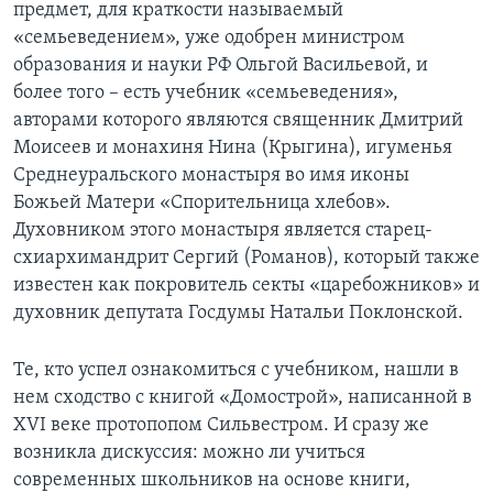
предмет, для краткости называемый
«семьеведением», уже одобрен министром
образования и науки РФ Ольгой Васильевой, и
более того – есть учебник «семьеведения»,
авторами которого являются священник Дмитрий
Моисеев и монахиня Нина (Крыгина), игуменья
Среднеуральского монастыря во имя иконы
Божьей Матери «Спорительница хлебов».
Духовником этого монастыря является старец-
схиархимандрит Сергий (Романов), который также
известен как покровитель секты «царебожников» и
духовник депутата Госдумы Натальи Поклонской.
Те, кто успел ознакомиться с учебником, нашли в
нем сходство с книгой «Домострой», написанной в
XVI веке протопопом Сильвестром. И сразу же
возникла дискуссия: можно ли учиться
современных школьников на основе книги,