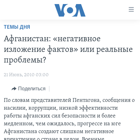
Линки
доступности
Перейти
ТЕМЫ ДНЯ
на
ГЛАВНОЕ
Афганистан: «негативное
основной
ПРОГРАММЫ
контент
изложение фактов» или реальные
ПРОЕКТЫ
Перейти
АМЕРИКА
проблемы?
к
ЭКСПЕРТИЗА
НОВОСТИ ЗА МИНУТУ
УЧИМ АНГЛИЙСКИЙ
основной
21 Июнь, 2010 03:00
ИНТЕРВЬЮ
ИТОГИ
НАША АМЕРИКАНСКАЯ ИСТОРИЯ
навигации
Перейти
Поделиться
ФАКТЫ ПРОТИВ ФЕЙКОВ
ПОЧЕМУ ЭТО ВАЖНО?
А КАК В АМЕРИКЕ?
в
По словам представителей Пентагона, сообщения о
ЗА СВОБОДУ ПРЕССЫ
ДИСКУССИЯ VOA
АРТЕФАКТЫ
поиск
насилии, коррупции, низкой эффективности
УЧИМ АНГЛИЙСКИЙ
ДЕТАЛИ
АМЕРИКАНСКИЕ ГОРОДКИ
работы афганских сил безопасности и более
ВИДЕО
медленном, чем ожидалось, прогрессе на юге
НЬЮ-ЙОРК NEW YORK
ТЕСТЫ
Афганистана создают слишком негативное
ПОДПИСКА НА НОВОСТИ
АМЕРИКА. БОЛЬШОЕ ПУТЕШЕСТВИЕ
впечатление о стране в целом. Военные