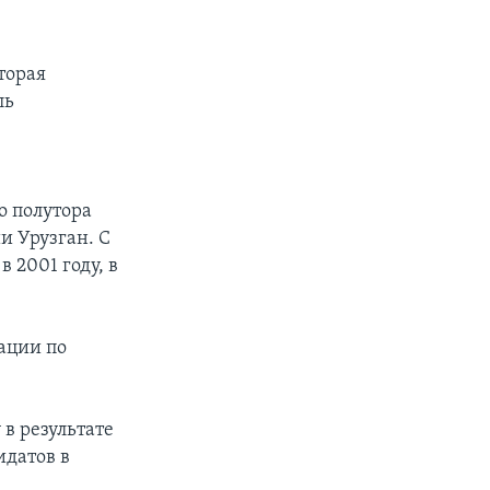
торая
ль
о полутора
и Урузган. С
 2001 году, в
ации по
в результате
идатов в