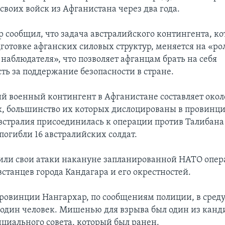
своих войск из Афганистана через два года.
 сообщил, что задача австралийского контингента, ко
дготовке афганских силовых структур, меняется на «ро
наблюдателя», что позволяет афганцам брать на себя
ть за поддержание безопасности в стране.
й военный контингент в Афганистане составляет окол
к, большинство их которых дислоцированы в провинци
встралия присоединилась к операции против Талибана в
погибли 16 австралийских солдат.
или свои атаки накануне запланированной НАТО опер
встанцев города Кандагара и его окрестностей.
провинции Нангархар, по сообщениям полиции, в среду 
 один человек. Мишенью для взрыва был один из канд
циального совета, который был ранен.