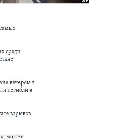
 самые
х среди
стане
ане вечером в
ты погибли в
тате взрывов
ана может