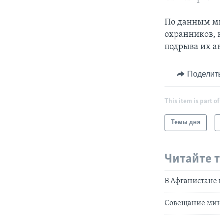
По данным ми
охранников, 
подрыва их ав
Поделит
This item is part of
Темы дня
Читайте 
В Афганистане
Совещание мин