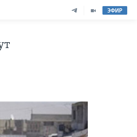
ЭФИР
ут