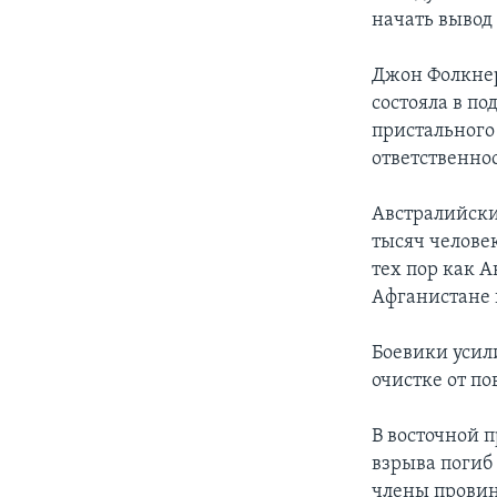
начать вывод 
Джон Фолкнер
состояла в по
пристального 
ответственнос
Австралийски
тысяч челове
тех пор как А
Афганистане 
Боевики усил
очистке от по
В восточной 
взрыва погиб
члены провин