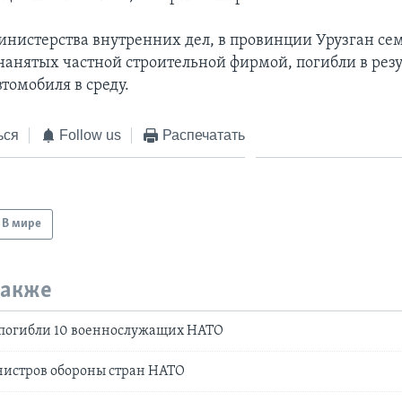
нистерства внутренних дел, в провинции Урузган се
нанятых частной строительной фирмой, погибли в резу
томобиля в среду.
ься
Follow us
Распечатать
В мире
также
 погибли 10 военнослужащих НАТО
истров обороны стран НАТО