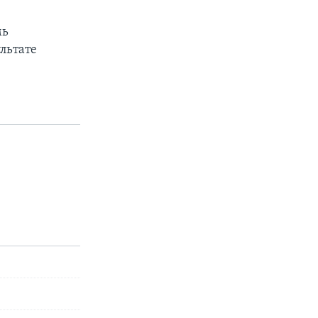
мь
льтате