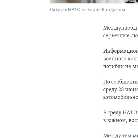
Патруль НАТО на улице Кандагара
Международны
серьезные лю
Информацион
военного кон
погибли не м
По сообщения
среду 23 июн
автомобильно
В среду НАТО
в южном, вос
Между тем ми