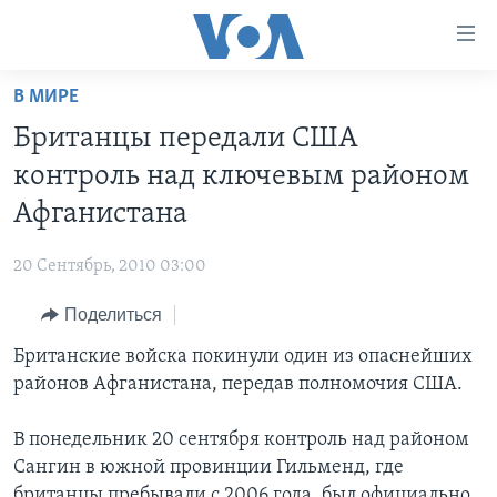
Линки
доступности
Перейти
В МИРЕ
на
ГЛАВНОЕ
Британцы передали США
основной
ПРОГРАММЫ
контент
контроль над ключевым районом
ПРОЕКТЫ
Перейти
АМЕРИКА
Афганистана
к
ЭКСПЕРТИЗА
НОВОСТИ ЗА МИНУТУ
УЧИМ АНГЛИЙСКИЙ
основной
20 Сентябрь, 2010 03:00
ИНТЕРВЬЮ
ИТОГИ
НАША АМЕРИКАНСКАЯ ИСТОРИЯ
навигации
Перейти
Поделиться
ФАКТЫ ПРОТИВ ФЕЙКОВ
ПОЧЕМУ ЭТО ВАЖНО?
А КАК В АМЕРИКЕ?
в
Британские войска покинули один из опаснейших
ЗА СВОБОДУ ПРЕССЫ
ДИСКУССИЯ VOA
АРТЕФАКТЫ
поиск
районов Афганистана, передав полномочия США.
УЧИМ АНГЛИЙСКИЙ
ДЕТАЛИ
АМЕРИКАНСКИЕ ГОРОДКИ
ВИДЕО
В понедельник 20 сентября контроль над районом
НЬЮ-ЙОРК NEW YORK
ТЕСТЫ
Сангин в южной провинции Гильменд, где
ПОДПИСКА НА НОВОСТИ
АМЕРИКА. БОЛЬШОЕ ПУТЕШЕСТВИЕ
британцы пребывали с 2006 года, был официально