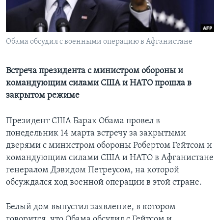
Learning English
Обама обсудил c военными операцию в Афганистане
СОЦИАЛЬНЫЕ СЕТИ
Встреча президента с министром обороны и
командующим силами США и НАТО прошла в
Языки
закрытом режиме
Президент США Барак Обама провел в
понедельник 14 марта встречу за закрытыми
дверями с министром обороны Робертом Гейтсом и
командующим силами США и НАТО в Афганистане
генералом Дэвидом Петреусом, на которой
обсуждался ход военной операции в этой стране.
Белый дом выпустил заявление, в котором
говорится, что Обама обсудил с Гейтсом и