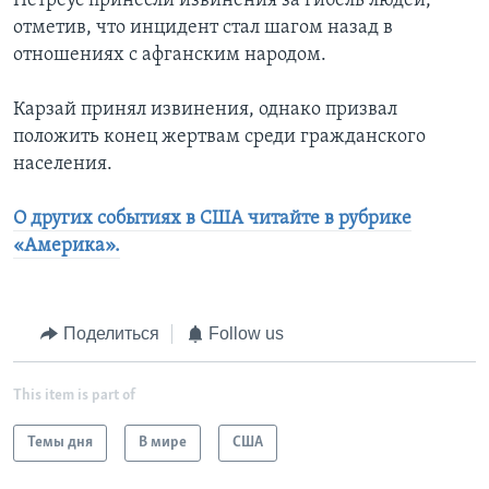
Петреус принесли извинения за гибель людей,
отметив, что инцидент стал шагом назад в
отношениях с афганским народом.
Карзай принял извинения, однако призвал
положить конец жертвам среди гражданского
населения.
О других событиях в США читайте в рубрике
«Америка».
Поделиться
Follow us
This item is part of
Темы дня
В мире
США