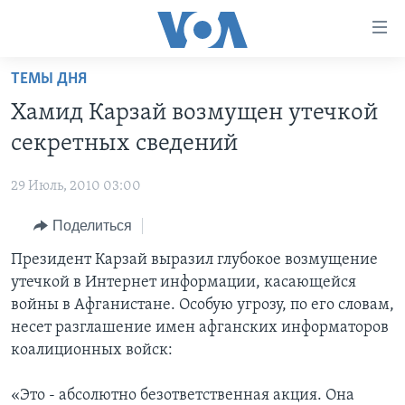
Линки
доступности
Перейти
ТЕМЫ ДНЯ
на
ГЛАВНОЕ
Хамид Карзай возмущен утечкой
основной
ПРОГРАММЫ
контент
секретных сведений
ПРОЕКТЫ
Перейти
АМЕРИКА
к
29 Июль, 2010 03:00
ЭКСПЕРТИЗА
НОВОСТИ ЗА МИНУТУ
УЧИМ АНГЛИЙСКИЙ
основной
Поделиться
ИНТЕРВЬЮ
ИТОГИ
НАША АМЕРИКАНСКАЯ ИСТОРИЯ
навигации
Перейти
ФАКТЫ ПРОТИВ ФЕЙКОВ
Президент Карзай выразил глубокое возмущение
ПОЧЕМУ ЭТО ВАЖНО?
А КАК В АМЕРИКЕ?
в
утечкой в Интернет информации, касающейся
ЗА СВОБОДУ ПРЕССЫ
ДИСКУССИЯ VOA
АРТЕФАКТЫ
поиск
войны в Афганистане. Особую угрозу, по его словам,
УЧИМ АНГЛИЙСКИЙ
ДЕТАЛИ
АМЕРИКАНСКИЕ ГОРОДКИ
несет разглашение имен афганских информаторов
коалиционных войск:
ВИДЕО
НЬЮ-ЙОРК NEW YORK
ТЕСТЫ
ПОДПИСКА НА НОВОСТИ
АМЕРИКА. БОЛЬШОЕ ПУТЕШЕСТВИЕ
«Это - абсолютно безответственная акция. Она