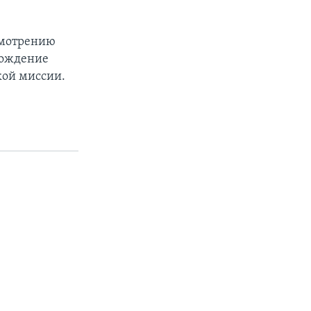
смотрению
бождение
кой миссии.