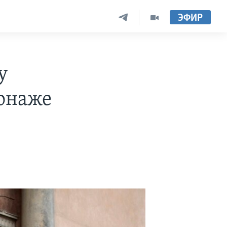
ЭФИР
у
онаже