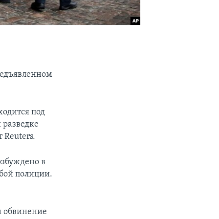
редъявленном
ходится под
 разведке
 Reuters.
озбуждено в
бой полиции.
 и обвинение