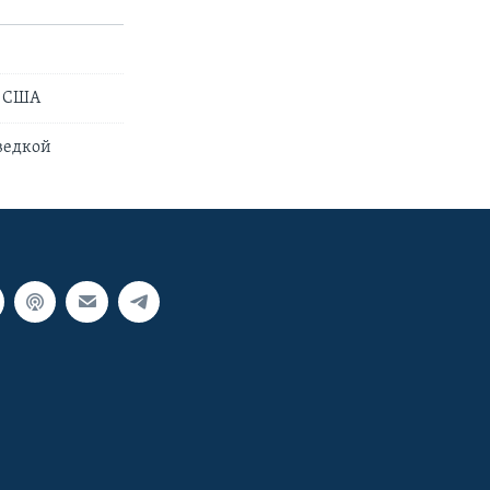
у США
ведкой