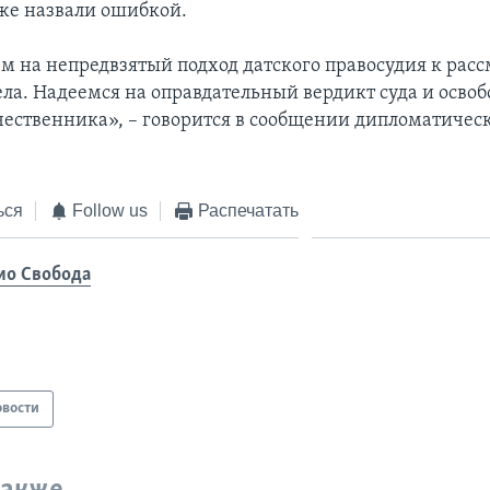
же назвали ошибкой.
м на непредвзятый подход датского правосудия к рас
ела. Надеемся на оправдательный вердикт суда и осво
чественника», – говорится в сообщении дипломатичес
ься
Follow us
Распечатать
ио Свобода
овости