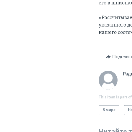
его в шпиона
«Рассчитывае
указанного д
нашего сооте
Поделит
Рад
This item is part of
В мире
Н