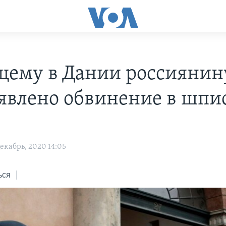
ему в Дании россиянин
явлено обвинение в шпи
екабрь, 2020 14:05
ься