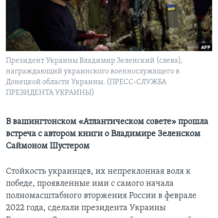
Learning English
СОЦИАЛЬНЫЕ СЕТИ
Президент Украины Владимир Зеленский (слева),
награждающий украинского военнослужащего в
Донецкой области Украины. (ПРЕСС-СЛУЖБА
Языки
ПРЕЗИДЕНТА УКРАИНЫ)
В вашингтонском «Атлантическом совете» прошла
встреча с автором книги о Владимире Зеленском
Саймоном Шустером
Стойкость украинцев, их непреклонная воля к
победе, проявленные ими с самого начала
полномасштабного вторжения России в феврале
2022 года, сделали президента Украины