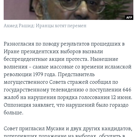
Learning English
Ахмед Рашид: Иранцы хотят перемен
СОЦИАЛЬНЫЕ СЕТИ
Разногласия по поводу результатов прошедших в
Иране президентских выборов вызвали
Языки
беспрецедентные акции протеста. Нынешние
волнения – самые массовые со времени исламской
революции 1979 года. Представитель
могущественного Совета стражей сообщил по
государственному телевидению о поступлении 646
жалоб на нарушения порядка голосования 12 июня.
Оппозиция заявляет, что нарушений было гораздо
больше.
Совет пригласил Мусави и двух других кандидатов,
потерпевших поражение на выборах, обсудить в