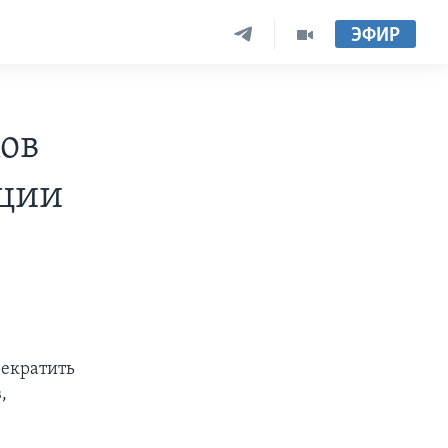
ЭФИР
ов
ации
рекратить
,