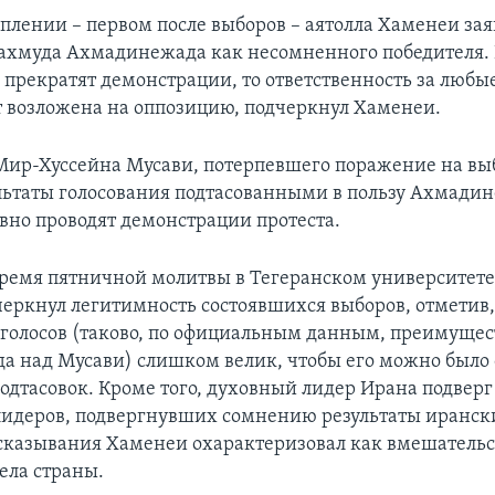
плении – первом после выборов – аятолла Хаменеи зая
хмуда Ахмадинежада как несомненного победителя. 
 прекратят демонстрации, то ответственность за любы
т возложена на оппозицию, подчеркнул Хаменеи.
ир-Хуссейна Мусави, потерпевшего поражение на вы
льтаты голосования подтасованными в пользу Ахмади
вно проводят демонстрации протеста.
время пятничной молитвы в Тегеранском университете,
еркнул легитимность состоявшихся выборов, отметив,
 голосов (таково, по официальным данным, преимущес
 над Мусави) слишком велик, чтобы его можно было 
подтасовок. Кроме того, духовный лидер Ирана подвер
идеров, подвергнувших сомнению результаты иранск
казывания Хаменеи охарактеризовал как вмешательс
ела страны.