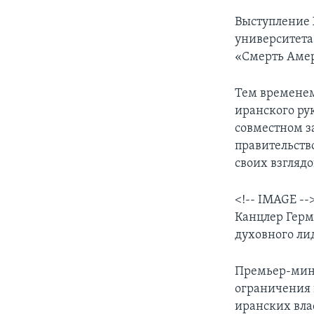
Выступление 
университета
«Смерть Амер
Тем временем
иранского ру
совместном з
правительств
своих взглядо
<!-- IMAGE --
Канцлер Герм
духовного ли
Премьер-мини
ограничения 
иранских вла