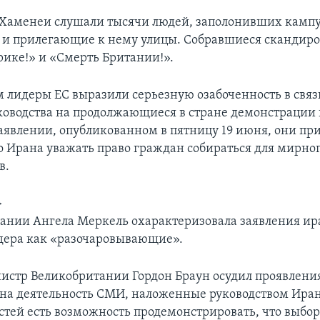
Хаменеи слушали тысячи людей, заполонивших кампу
 и прилегающие к нему улицы. Собравшиеся скандиро
ике!» и «Смерть Британии!».
 лидеры ЕС выразили серьезную озабоченность в связ
ководства на продолжающиеся в стране демонстрации п
аявлении, опубликованном в пятницу 19 июня, они пр
о Ирана уважать право граждан собираться для мирн
в.
>
ании Ангела Меркель охарактеризовала заявления ир
дера как «разочаровывающие».
стр Великобритании Гордон Браун осудил проявлени
на деятельность СМИ, наложенные руководством Иран
стей есть возможность продемонстрировать, что выбо