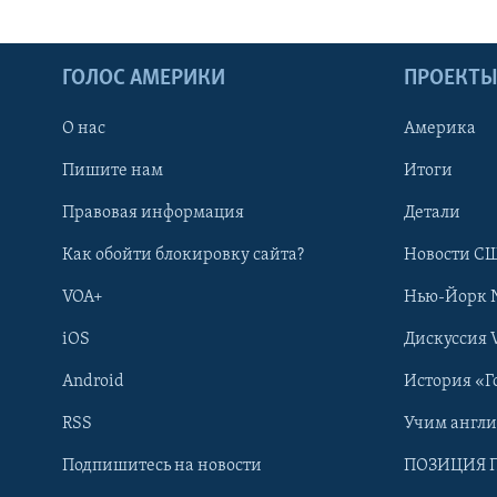
ГОЛОС АМЕРИКИ
ПРОЕКТ
О нас
Америка
Пишите нам
Итоги
Правовая информация
Детали
Как обойти блокировку сайта?
Новости СШ
VOA+
Нью-Йорк 
iOS
Дискуссия 
Android
История «Г
RSS
Учим англ
Learning English
Подпишитесь на новости
ПОЗИЦИЯ 