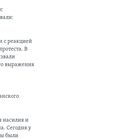
с
вали:
и с реакцией
ротеста. В
извали
ого выражения
анского
я насилия и
а. Сегодня у
ры были