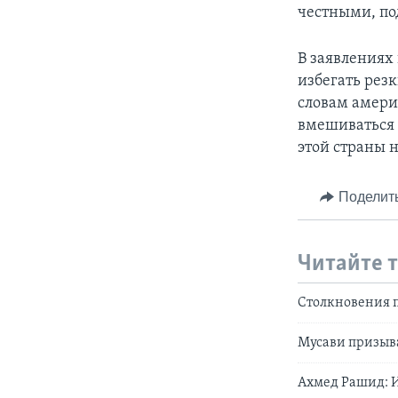
честными, по
В заявлениях
избегать рез
словам амери
вмешиваться 
этой страны 
Поделит
Читайте 
Столкновения 
Мусави призыва
Ахмед Рашид: 