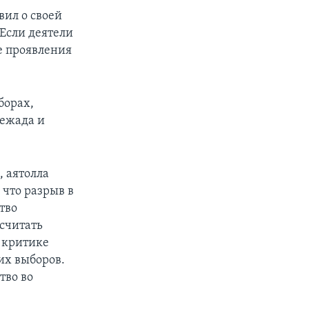
вил о своей
Если деятели
е проявления
борах,
нежада и
 аятолла
 что разрыв в
тво
считать
г критике
их выборов.
тво во