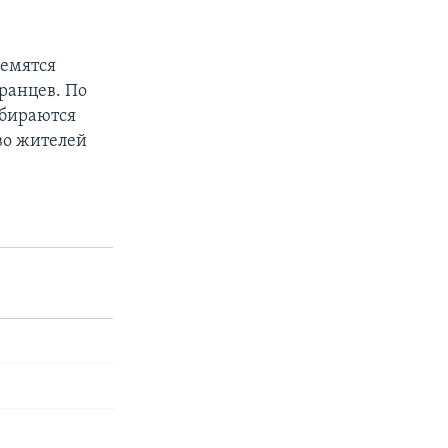
ремятся
ранцев. По
обираются
во жителей