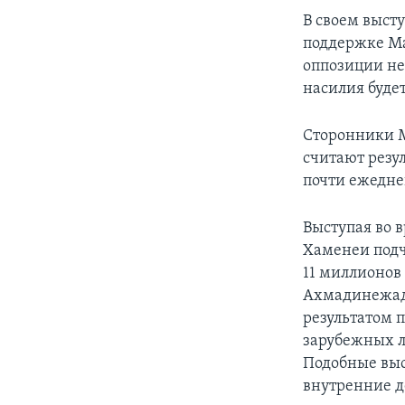
В своем высту
поддержке Ма
оппозиции не
насилия буде
Сторонники М
считают резу
почти ежедне
Выступая во 
Хаменеи подч
11 миллионов
Ахмадинежада
результатом 
зарубежных л
Подобные выс
внутренние д