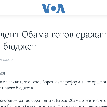
дент Обама готов сражат
 бюджет
09 03:00
ься
ма заявил, что готов бороться за реформы, которые о
е нового бюджета.
едельном радио обращении, Барак Обама отметил, что
ого бюджета будет нелегким. Он сказал, что некоторы