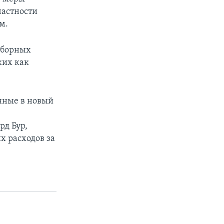
частности
м.
ыборных
ких как
енные в новый
рд Бур,
 расходов за