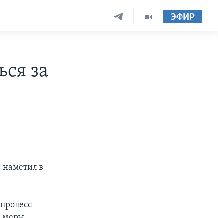
ЭФИР
ься за
н наметил в
 процесс
е меры