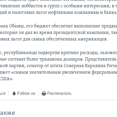
отивление лоббистов и групп с особыми интересами, в 
дий и налоговых льгот нефтяными компаниям и банка
рака Обамы, его бюджет обеспечит выполнение предв
, которые он дал во время президентской кампании, та
овых льгот для самых обеспеченных американцев.
те, республиканцы подвергли критике расходы, залож
рые составят более триллиона долларов. Представитель
кой партии, сенатор от штата Северная Каролина Рича
юджет «самым значительным увеличением федеральных
 США».
ься
Follow us
Распечатать
также