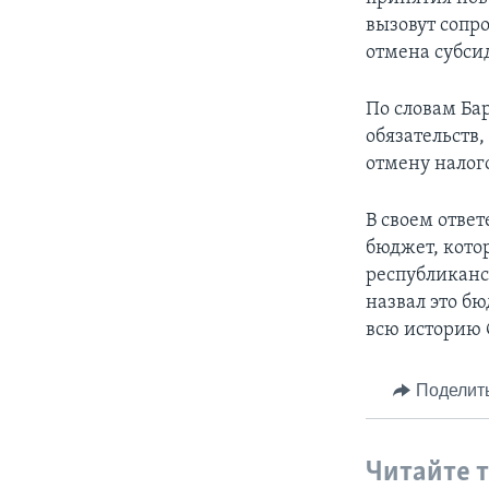
вызовут сопр
отмена субси
По словам Ба
обязательств
отмену налог
В своем отве
бюджет, кото
республиканс
назвал это б
всю историю
Поделит
Читайте 