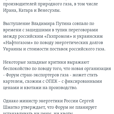
производителей природного газа, в том числе
Learning English
Ирана, Катара и Венесуэлы.
СОЦИАЛЬНЫЕ СЕТИ
Выступление Владимира Путина совпало по
времени с зашедшими в тупик переговорами
между российским «Газпромом» и украинским
«Нафтогазом» по поводу энергетических долгов
Языки
Украины и стоимости поставок российского газа.
Некоторые западные критики выражают
беспокойство по поводу того, что новая организация
- Форум стран-экспортеров газа - может стать
картелем, схожим с ОПЕК – с фиксированными
ценами и квотами на производство.
Однако министр энергетики России Сергей
Шматко утверждает, что Форум не планирует
устанавливать ни цены, ни квоты.