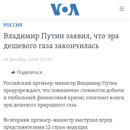
Линки
доступности
Перейти
РОССИЯ
на
ГЛАВНОЕ
Владимир Путин заявил, что эра
основной
ПРОГРАММЫ
контент
дешевого газа закончилась
ПРОЕКТЫ
Перейти
АМЕРИКА
к
23 Декабрь, 2008 03:00
ЭКСПЕРТИЗА
НОВОСТИ ЗА МИНУТУ
УЧИМ АНГЛИЙСКИЙ
основной
Поделиться
ИНТЕРВЬЮ
ИТОГИ
НАША АМЕРИКАНСКАЯ ИСТОРИЯ
навигации
Перейти
ФАКТЫ ПРОТИВ ФЕЙКОВ
Российский премьер-министр Владимир Путин
ПОЧЕМУ ЭТО ВАЖНО?
А КАК В АМЕРИКЕ?
в
предупреждает, что повышение стоимости добычи
ЗА СВОБОДУ ПРЕССЫ
ДИСКУССИЯ VOA
АРТЕФАКТЫ
поиск
и глобальный финансовый кризис означают конец
УЧИМ АНГЛИЙСКИЙ
ДЕТАЛИ
АМЕРИКАНСКИЕ ГОРОДКИ
эры дешевого природного газа.
ВИДЕО
НЬЮ-ЙОРК NEW YORK
ТЕСТЫ
Во вторник премьер-министр выступил перед
ПОДПИСКА НА НОВОСТИ
АМЕРИКА. БОЛЬШОЕ ПУТЕШЕСТВИЕ
представителями 12 стран-ведущих