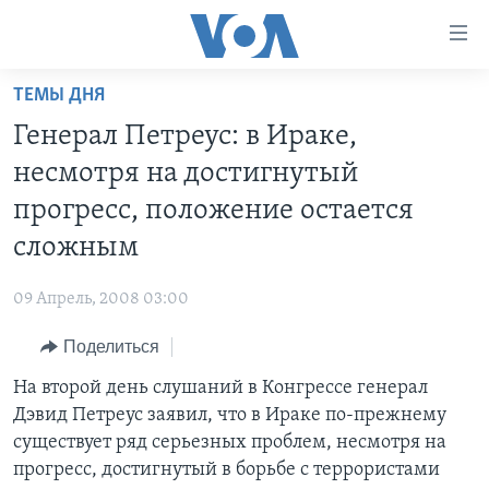
Линки
доступности
Перейти
ТЕМЫ ДНЯ
на
ГЛАВНОЕ
Генерал Петреус: в Ираке,
основной
ПРОГРАММЫ
контент
несмотря на достигнутый
ПРОЕКТЫ
Перейти
АМЕРИКА
прогресс, положение остается
к
ЭКСПЕРТИЗА
НОВОСТИ ЗА МИНУТУ
УЧИМ АНГЛИЙСКИЙ
сложным
основной
ИНТЕРВЬЮ
ИТОГИ
НАША АМЕРИКАНСКАЯ ИСТОРИЯ
навигации
09 Апрель, 2008 03:00
Перейти
ФАКТЫ ПРОТИВ ФЕЙКОВ
ПОЧЕМУ ЭТО ВАЖНО?
А КАК В АМЕРИКЕ?
в
Поделиться
ЗА СВОБОДУ ПРЕССЫ
ДИСКУССИЯ VOA
АРТЕФАКТЫ
поиск
На второй день слушаний в Конгрессе генерал
УЧИМ АНГЛИЙСКИЙ
ДЕТАЛИ
АМЕРИКАНСКИЕ ГОРОДКИ
Дэвид Петреус заявил, что в Ираке по-прежнему
ВИДЕО
НЬЮ-ЙОРК NEW YORK
ТЕСТЫ
существует ряд серьезных проблем, несмотря на
прогресс, достигнутый в борьбе с террористами
ПОДПИСКА НА НОВОСТИ
АМЕРИКА. БОЛЬШОЕ ПУТЕШЕСТВИЕ