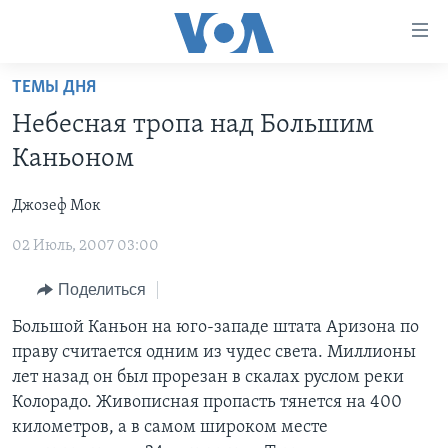
Линки
доступности
Перейти
ТЕМЫ ДНЯ
на
ГЛАВНОЕ
Небесная тропа над Большим
основной
ПРОГРАММЫ
контент
Каньоном
ПРОЕКТЫ
Перейти
АМЕРИКА
к
Джозеф Мок
ЭКСПЕРТИЗА
НОВОСТИ ЗА МИНУТУ
УЧИМ АНГЛИЙСКИЙ
основной
02 Июль, 2007 03:00
ИНТЕРВЬЮ
ИТОГИ
НАША АМЕРИКАНСКАЯ ИСТОРИЯ
навигации
Перейти
ФАКТЫ ПРОТИВ ФЕЙКОВ
ПОЧЕМУ ЭТО ВАЖНО?
А КАК В АМЕРИКЕ?
Поделиться
в
ЗА СВОБОДУ ПРЕССЫ
ДИСКУССИЯ VOA
АРТЕФАКТЫ
Большой Каньон на юго-западе штата Аризона по
поиск
праву считается одним из чудес света. Миллионы
УЧИМ АНГЛИЙСКИЙ
ДЕТАЛИ
АМЕРИКАНСКИЕ ГОРОДКИ
лет назад он был прорезан в скалах руслом реки
ВИДЕО
НЬЮ-ЙОРК NEW YORK
ТЕСТЫ
Колорадо. Живописная пропасть тянется на 400
километров, а в самом широком месте
ПОДПИСКА НА НОВОСТИ
АМЕРИКА. БОЛЬШОЕ ПУТЕШЕСТВИЕ