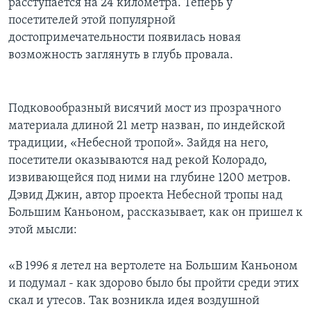
расступается на 24 километра. Теперь у
посетителей этой популярной
Learning English
достопримечательности появилась новая
возможность заглянуть в глубь провала.
СОЦИАЛЬНЫЕ СЕТИ
Подковообразный висячий мост из прозрачного
материала длиной 21 метр назван, по индейской
Языки
традиции, «Небесной тропой». Зайдя на него,
посетители оказываются над рекой Колорадо,
извивающейся под ними на глубине 1200 метров.
Дэвид Джин, автор проекта Небесной тропы над
Большим Каньоном, рассказывает, как он пришел к
этой мысли:
«В 1996 я летел на вертолете на Большим Каньоном
и подумал - как здорово было бы пройти среди этих
скал и утесов. Так возникла идея воздушной