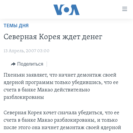
Линки
доступности
Перейти
ТЕМЫ ДНЯ
на
ГЛАВНОЕ
Северная Корея ждет денег
основной
ПРОГРАММЫ
контент
13 Апрель, 2007 03:00
ПРОЕКТЫ
Перейти
АМЕРИКА
к
ЭКСПЕРТИЗА
Поделиться
НОВОСТИ ЗА МИНУТУ
УЧИМ АНГЛИЙСКИЙ
основной
ИНТЕРВЬЮ
ИТОГИ
НАША АМЕРИКАНСКАЯ ИСТОРИЯ
Пхеньян заявляет, что начнет демонтаж своей
навигации
ядерной программы только убедившись, что ее
Перейти
ФАКТЫ ПРОТИВ ФЕЙКОВ
ПОЧЕМУ ЭТО ВАЖНО?
А КАК В АМЕРИКЕ?
счета в банке Макао действительно
в
ЗА СВОБОДУ ПРЕССЫ
ДИСКУССИЯ VOA
АРТЕФАКТЫ
разблокированы
поиск
УЧИМ АНГЛИЙСКИЙ
ДЕТАЛИ
АМЕРИКАНСКИЕ ГОРОДКИ
Северная Корея хочет сначала убедиться, что ее
ВИДЕО
НЬЮ-ЙОРК NEW YORK
ТЕСТЫ
счета в банке Макао разблокированы, и только
после этого она начнет демонтаж своей ядерной
ПОДПИСКА НА НОВОСТИ
АМЕРИКА. БОЛЬШОЕ ПУТЕШЕСТВИЕ