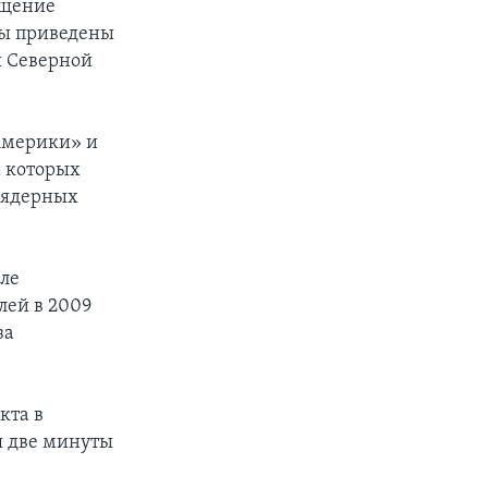
бщение
лы приведены
я Северной
Америки» и
 которых
 ядерных
ле
лей в 2009
за
кта в
я две минуты