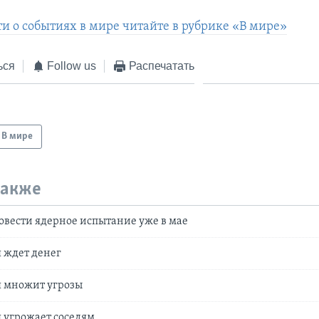
ти о событиях в мире читайте в рубрике «В мире»
ься
Follow us
Распечатать
В мире
также
вести ядерное испытание уже в мае
 ждет денег
я множит угрозы
 угрожает соседям