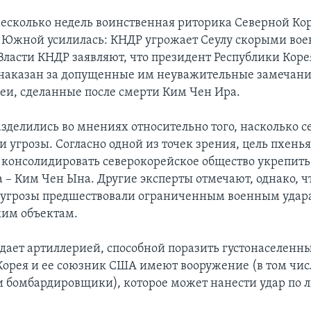
несколько недель воинственная риторика Северной Ко
 Южной усилилась: КНДР угрожает Сеулу скорыми во
Власти КНДР заявляют, что президент Республики Кор
наказан за допущенные им неуважительные замечания
еи, сделанные после смерти Ким Чен Ира.
зделились во мнениях относительно того, насколько с
 угрозы. Согласно одной из точек зрения, цель пхень
– консолидировать северокорейское общество укрепить
а – Ким Чен Ына. Другие эксперты отмечают, однако, ч
угрозы предшествовали ограниченным военным удар
им объектам.
дает артиллерией, способной поразить густонаселенн
орея и ее союзник США имеют вооружение (в том чис
и бомбардировщики), которое может нанести удар по 