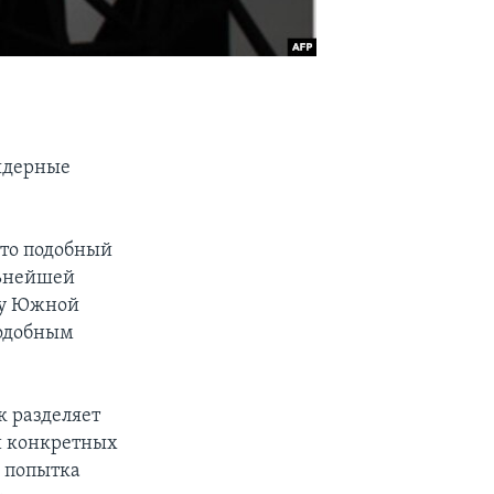
 ядерные
что подобный
льнейшей
тву Южной
подобным
 разделяет
и конкретных
я попытка