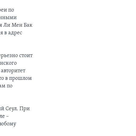
реи по
енными
ея Ли Мен Бак
 в адрес
ерьезно стоит
янского
 авторитет
то в прошлом
ам по
ый Сеул. При
ле –
любому