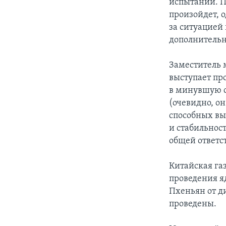
испытаний. По
произойдет, 
за ситуацией
дополнитель
Заместитель 
выступает пр
в минувшую с
(очевидно, о
способных вы
и стабильнос
общей ответст
Китайская га
проведения я
Пхеньян от д
проведены.