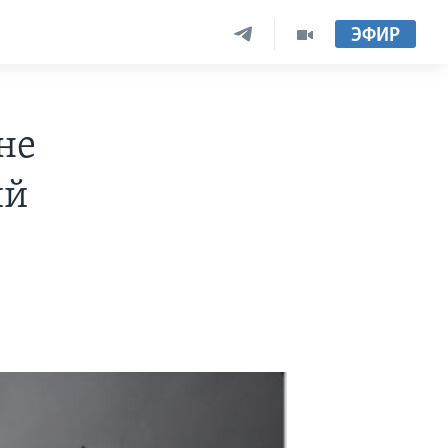
ЭФИР
не
ий