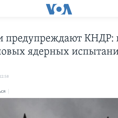
и предупреждают КНДР: 
новых ядерных испытан
12:58
ься