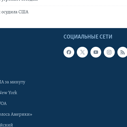
я осудила США
Ы
СОЦИАЛЬНЫЕ СЕТИ
А за минуту
New York
VOA
олоса Америки»
ийский