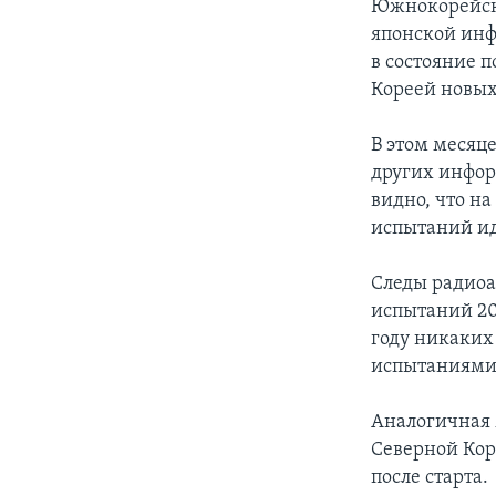
Южнокорейска
японской инф
в состояние 
Кореей новых
В этом месяц
других инфор
видно, что н
испытаний ид
Следы радиоа
испытаний 20
году никаких
испытаниями 
Аналогичная 
Северной Кор
после старта.