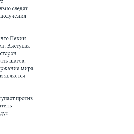
то
льно следят
 получения
 что Пекин
он. Выступая
 сторон
ать шагов,
держание мира
и является
тупает против
итить
удут