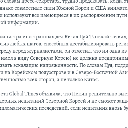
 словам пресс-секретаря, трудно предсказать, когда э
однако совместные силы Южной Кореи и США внимате
 и используют все имеющиеся в их распоряжении пути
ной информации.
министра иностранных дел Китая Цуй Тянькай заявил,
отив любых шагов, способных дестабилизировать реги
реду перед журналистами, он отметил, что ни одна из
н имел в виду Северную Корею) не должна предприним
звать эскалацию напряженности. По словам Цуя, под
ти на Корейском полуострове и в Северо-Восточной Ази
венностью всех сторон, а не только Китая.
зета Global Times объявила, что Пекин решительно выс
дерных испытаний Северной Кореей и не сможет защ
ипломатических последствий, если испытания вновь б