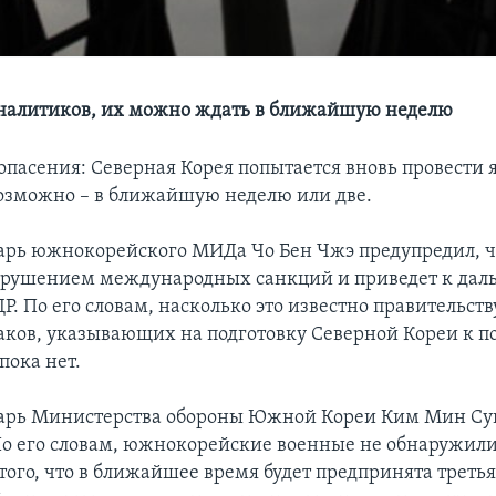
налитиков, их можно ждать в ближайшую неделю
опасения: Северная Корея попытается вновь провести
озможно – в ближайшую неделю или две.
арь южнокорейского МИДа Чо Бeн Чжэ предупредил, 
арушением международных санкций и приведет к да
Р. По его словам, насколько это известно правительс
аков, указывающих на подготовку Северной Кореи к 
пока нет.
арь Министерства обороны Южной Кореи Ким Мин Сук
По его словам, южнокорейские военные не обнаружил
того, что в ближайшее время будет предпринята треть