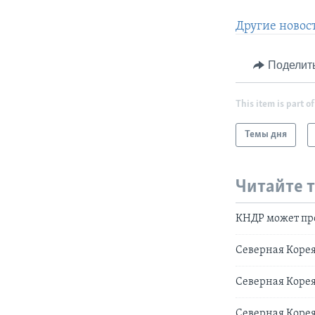
Другие новос
Поделит
This item is part of
Темы дня
Читайте 
КНДР может про
Северная Корея
Северная Коре
Северная Корея