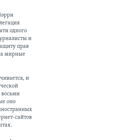
Бэрри
елегация
ати одного
журналисты и
защиту прав
за мирные
чивается, и
ической
о восьми
ые оно
 иностранных
ернет-сайтов
нтах.