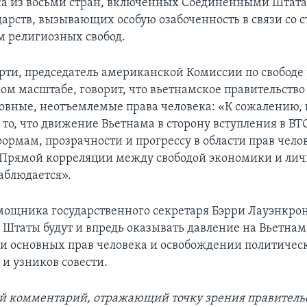
на из восьми стран, включенных Соединенными Шта
ударств, вызывающих особую озабоченность в связи со 
 религиозных свобод.
ти, председатель американской Комиссии по свободе 
м масштабе, говорит, что вьетнамское правительство
овные, неотъемлемые права человека: «К сожалению,
то, что движение Вьетнама в сторону вступления в ВТ
ормам, прозрачности и прогрессу в области прав челов
 Прямой корреляции между свободой экономики и лич
аблюдается».
мощника государственного секретаря Бэрри Лауэнкрон
Штаты будут и впредь оказывать давление на Вьетнам
и основных прав человека и освобождении политичес
и узников совести.
й комментарий, отражающий точку зрения правитель