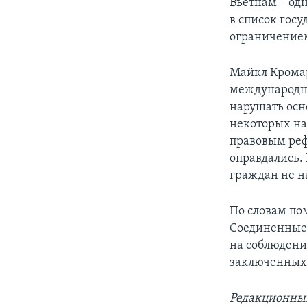
Вьетнам – од
в список гос
ограничением
Майкл Кромар
международно
нарушать осн
некоторых на 
правовым реф
оправдались.
граждан не н
По словам по
Соединенные 
на соблюдени
заключенных 
Редакционны