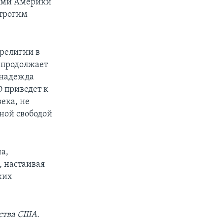
тами Америки
строгим
религии в
 продолжает
 надежда
О приведет к
ека, не
ной свободой
а,
, настаивая
ких
ства США.