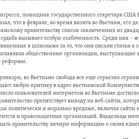
онгрессе, помощник государственного секретаря США 
зал, что в феврале, во время визита во Вьетнам, его д
намскому правительству список заключенных из двадц
я судьба вызывает особую озабоченность. Среди них – 
бвиненные в шпионаже за то, что они писали статьи в 
озглавляли общественные организации, выступающие 
е реформы.
уэнкорн, во Вьетнаме свобода все еще серьезно ограни
щают любую критику в адрес вьетнамской Коммунист
 число пользователей интернетом во Вьетнаме достигл
равительство препятствует выходу на веб-сайты, котор
как политически и морально вредные, включая сайты
ентств и правозащитных организаций. Владельцы инт
щать правительству личную информацию о своих клие