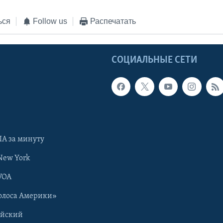
ься
Follow us
Распечатать
Ы
СОЦИАЛЬНЫЕ СЕТИ
А за минуту
New York
VOA
олоса Америки»
ийский