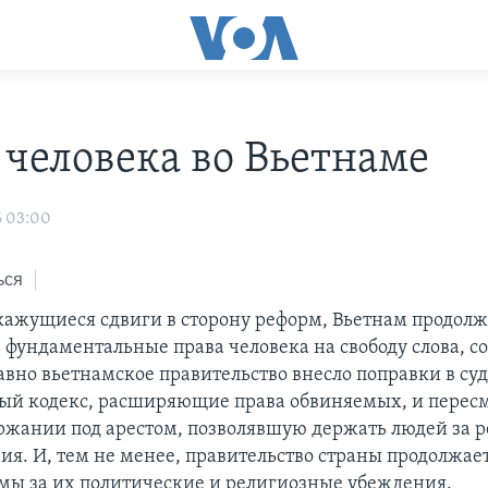
 человека во Вьетнаме
6 03:00
ься
кажущиеся сдвиги в сторону реформ, Вьетнам продолж
 фундаментальные права человека на свободу слова, с
авно вьетнамское правительство внесло поправки в су
ый кодекс, расширяющие права обвиняемых, и пересм
ержании под арестом, позволявшую держать людей за 
вия. И, тем не менее, правительство страны продолжае
мы за их политические и религиозные убеждения.