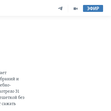
ЭФИР
ает
обраний и
дебно-
отрело 31
решеткой без
т сажать