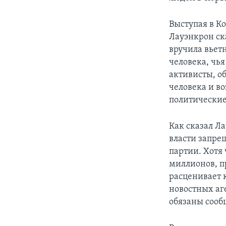
Выступая в К
Лауэнкрон ска
вручила вьет
человека, чь
активисты, о
человека и в
политически
Как сказал Ла
власти запре
партии. Хотя
миллионов, п
расценивает 
новостных аг
обязаны сооб