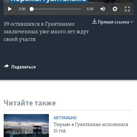
0:00
5:56
Learning English
Прямая ссылка
39 оставшихся в Гуантанамо
СОЦИАЛЬНЫЕ СЕТИ
заключенных уже много лет ждут
своей участи
Языки
Поделиться
Читайте также
АКТУАЛЬНО
Тюрьме в Гуантанамо исполнился
21 год