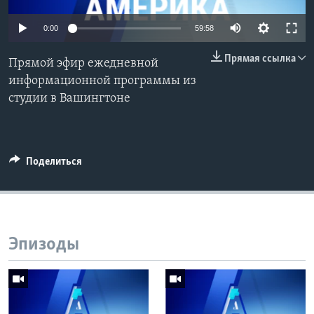
Learning English
Auto
0:00
59:58
240p
Прямая ссылка
СОЦИАЛЬНЫЕ СЕТИ
Прямой эфир ежедневной
360p
информационной программы из
студии в Вашингтоне
480p
Auto
240p
360p
480p
720p
Языки
720p
1080p
1080p
Поделиться
Эпизоды