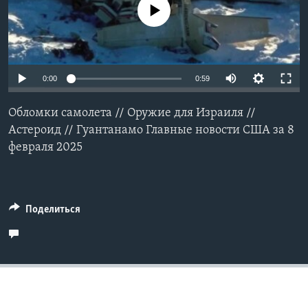
No media source currently available
Learning English
СОЦИАЛЬНЫЕ СЕТИ
Auto
0:00
0:59
240p
Обломки самолета // Оружие для Израиля //
360p
Языки
Астероид // Гуантанамо Главные новости США за 8
февраля 2025
480p
Auto
240p
360p
480p
720p
720p
1080p
1080p
Поделиться