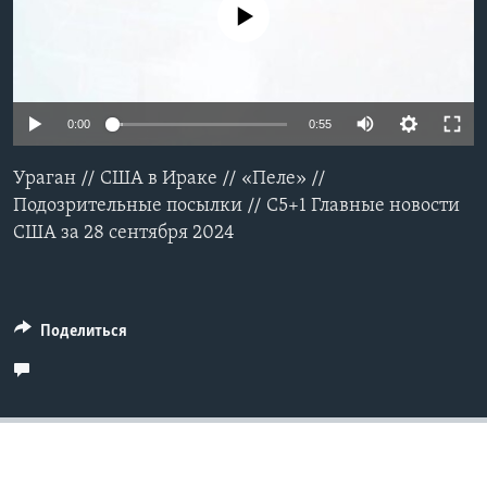
No media source currently available
Learning English
СОЦИАЛЬНЫЕ СЕТИ
0:00
0:55
Ураган // США в Ираке // «Пеле» //
Языки
Подозрительные посылки // C5+1 Главные новости
США за 28 сентября 2024
Поделиться