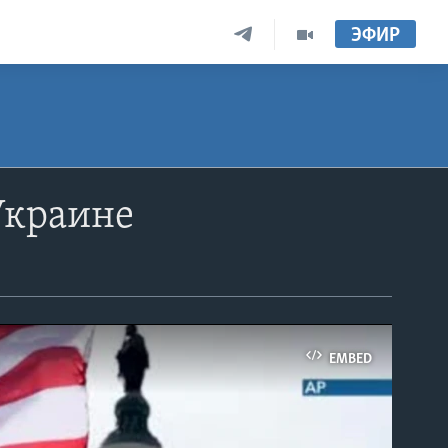
ЭФИР
Украине
EMBED