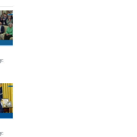
у:
у: