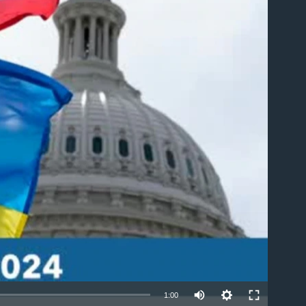
able
1:00