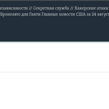
зависимости // Секретная служба // Хакерские атаки
// Бронеавто для Гаити Главные новости США за 24 авгус