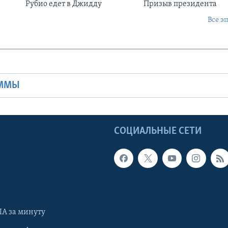
Рубио едет в Джидду
Призыв президента
Все э
Ы
АММЫ
Ы
СОЦИАЛЬНЫЕ СЕТИ
А за минуту