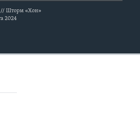
 // Шторм «Хон»
EMBED
та 2024