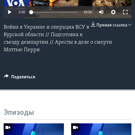
Learning English
0:00
59:56
Прямая ссылка
СОЦИАЛЬНЫЕ СЕТИ
Война в Украине и операция ВСУ в
Курской области // Подготовка к
съезду демпартии // Аресты в деле о смерти
Мэттью Перри
Языки
Поделиться
Эпизоды