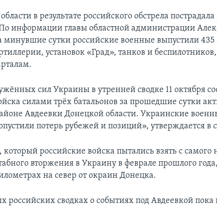
области в результате российского обстрела пострадала
По информации главы областной администрации Але
а минувшие сутки российские военные выпустили 435 
тиллерии, установок «Град», танков и беспилотников,
рталам.
ужённых сил Украины в утренней сводке 11 октября со
ойска силами трёх батальонов за прошедшие сутки ак
районе Авдеевки Донецкой области. Украинские военн
допустили потерь рубежей и позиций», утверждается в
, который российские войска пытались взять с самого 
бного вторжения в Украину в феврале прошлого года,
илометрах на север от окраин Донецка.
х российских сводках о событиях под Авдеевкой пока 