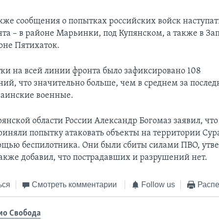
кже сообщения о попытках российских войск наступат
нта – в районе Марьинки, под Купянском, а также в З
йоне Пятихаток.
утки на всей линии фронта было зафиксировано 108
ний, что значительно больше, чем в среднем за послед
аинские военные.
рянской области России Александр Богомаз заявил, чт
риняли попытку атаковать объекты на территории Сур
ощью беспилотника. Они были сбиты силами ПВО, утв
также добавил, что пострадавших и разрушений нет.
ься
Смотреть комментарии
Follow us
Распе
ио Свобода