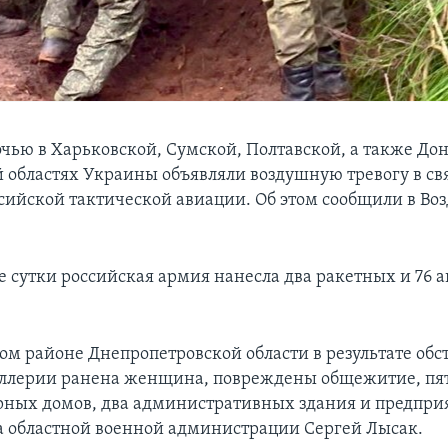
ью в Харьковской, Сумской, Полтавской, а также До
й
областях Украины объявляли воздушную тревогу в свя
сийской тактической авиации. Об этом сообщили в В
 сутки российская армия нанесла два ракетных и 76
ом районе Днепропетровской области в результате обс
иллерии ранена женщина, повреждены общежитие, пя
ных домов, два административных здания и предприя
а областной военной администрации Сергей Лысак.