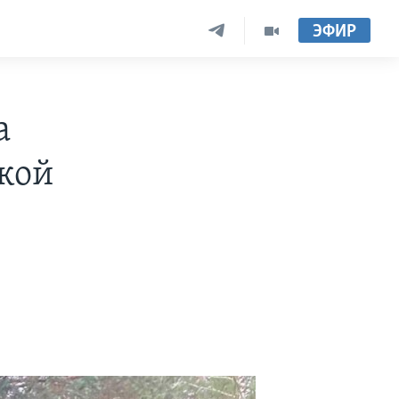
ЭФИР
а
ской