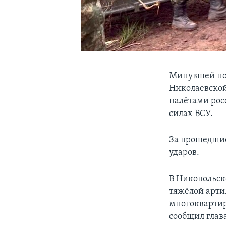
Минувшей ноч
Николаевско
налётами рос
силах ВСУ.
За прошедшие
ударов.
В Никопольск
тяжёлой арт
многоквартир
сообщил глав