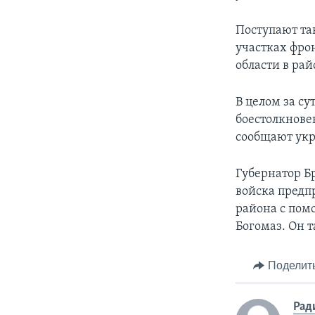
Поступают та
участках фро
области в ра
В целом за с
боестолкнове
сообщают укр
Губернатор Б
войска предп
района с пом
Богомаз. Он 
Поделит
Рад