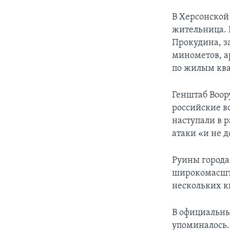
В Херсонской 
жительница. 
Прокудина, з
минометов, ар
по жилым ква
Генштаб Воор
российские в
наступали в 
атаки «и не 
Руины города
широкомасшта
нескольких к
В официальны
упоминалось.