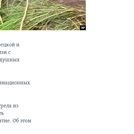
нецкой и
зи с
оздушных
 авиационных
трела из
ть
тие. Об этом