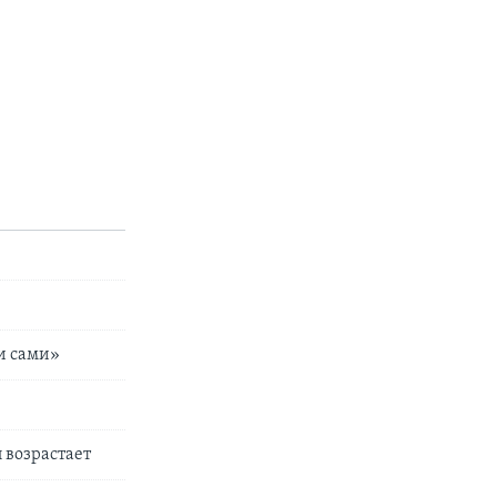
ли сами»
 возрастает