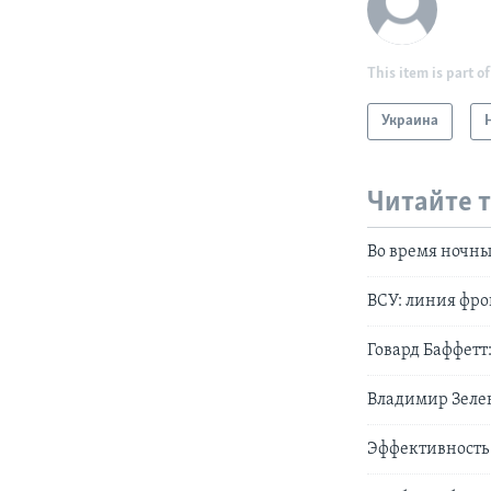
This item is part of
Украина
Читайте 
Во время ночных
ВСУ: линия фро
Говард Баффетт
Владимир Зеле
Эффективность 