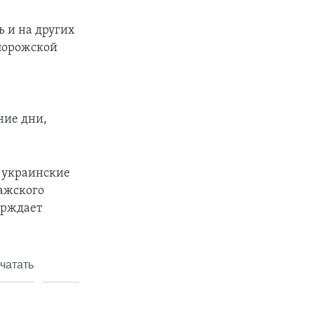
ь и на других
апорожской
ние дни,
о украинские
ажского
ерждает
чатать