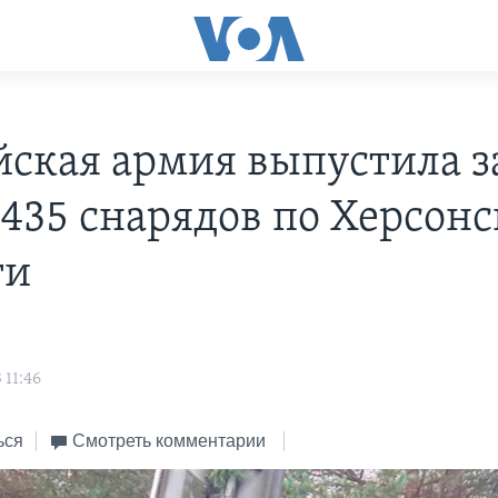
йская армия выпустила з
 435 снарядов по Херсон
ти
 11:46
ься
Смотреть комментарии