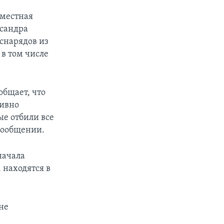
 местная
ксандра
снарядов из
 в том числе
общает, что
тивно
ые отбили все
 сообщении.
начала
 находятся в
не