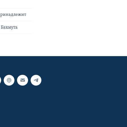
 принадлежит
 Бахмута