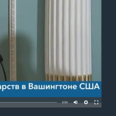
able
0:54