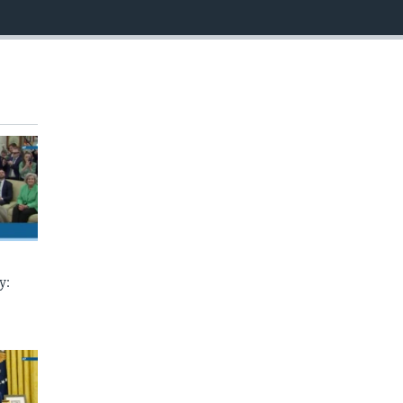
EMBED
у: