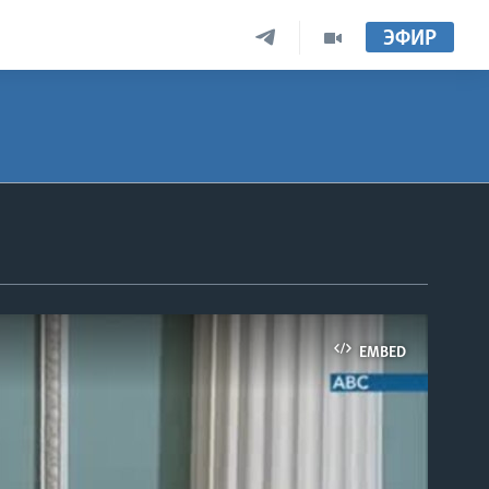
ЭФИР
EMBED