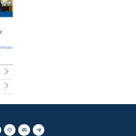
у:
пизоды