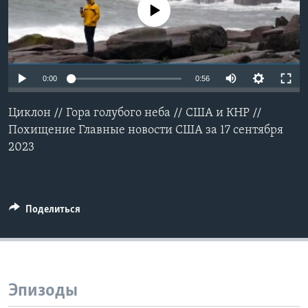
No media source currently available
Learning English
СОЦИАЛЬНЫЕ СЕТИ
0:00
0:56
Циклон // Гора голубого неба // США и КНР //
Языки
Похищение Главные новости США за 17 сентября
2023
Поделиться
Эпизоды