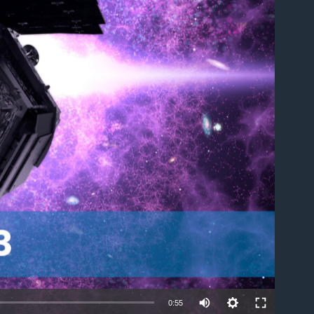
able
0:55