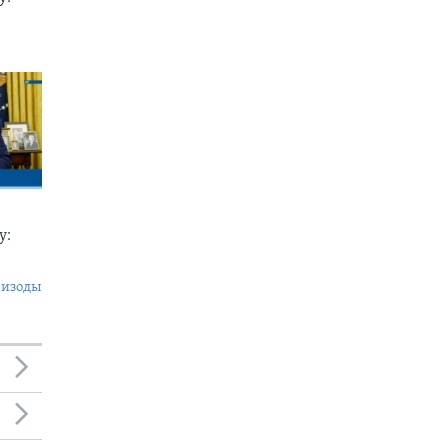
у:
пизоды