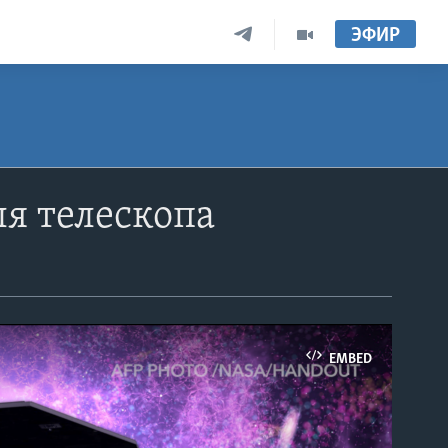
ЭФИР
я телескопа
EMBED