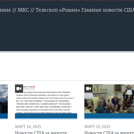
ине // МКС // Телескоп «Роман» Главные новости США 
МАРТ 14, 2025
МАРТ 13, 2025
Новости США за минуту:
Новости США за минут