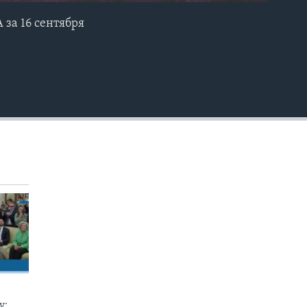
за 16 сентября
EMBED
у: