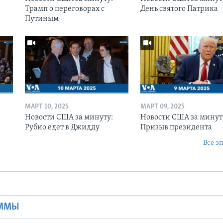
Трамп о переговорах с
День святого Патрика
Путиным
МАРТ 10, 2025
МАРТ 09, 2025
Новости США за минуту:
Новости США за минут
Рубио едет в Джидду
Призыв президента
Все э
Ы
АММЫ