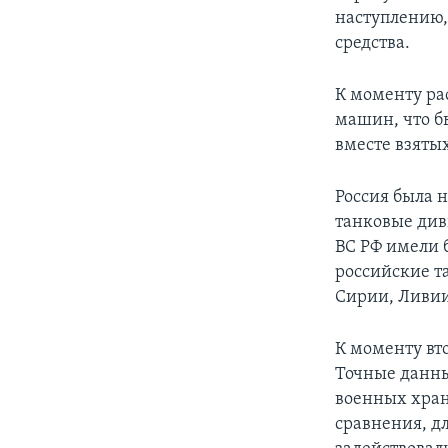
наступлению,
средства.
К моменту ра
машин, что б
вместе взяты
Россия была 
танковые див
ВС РФ имели 
российские т
Сирии, Ливии 
К моменту вт
Точные данные
военных хран
сравнения, дл