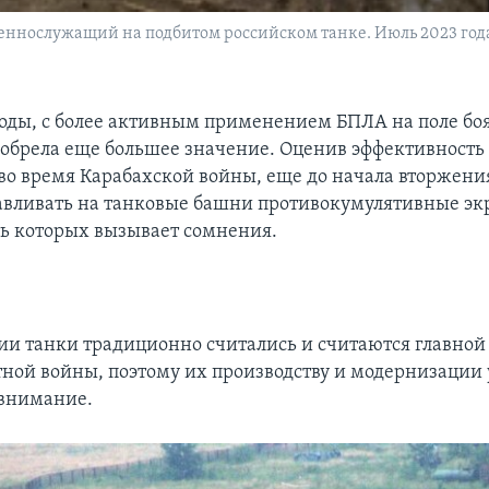
ннослужащий на подбитом российском танке. Июль 2023 год
годы, с более активным применением БПЛА на поле боя
обрела еще большее значение. Оценив эффективност
во время Карабахской войны, еще до начала вторжени
авливать на танковые башни противокумулятивные эк
ь которых вызывает сомнения.
сии танки традиционно считались и считаются главной
тной войны, поэтому их производству и модернизации 
внимание.