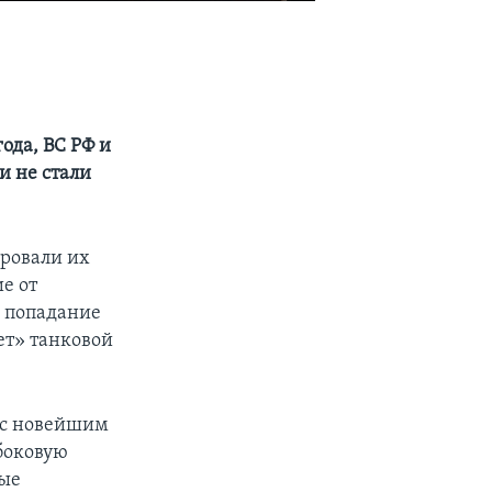
ода, ВС РФ и
и не стали
ировали их
е от
– попадание
ет» танковой
я с новейшим
боковую
ные