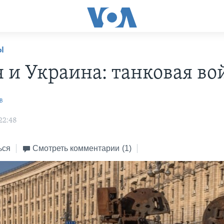
Ы
я и Украина: танковая во
в
22:48
ься
Смотреть комментарии
(1)