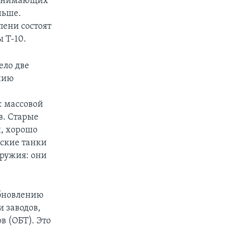
 занимающих
ньше.
пени состоят
 Т-10.
ело две
анию
: массовой
в. Старые
и, хорошо
тские танки
ружия: они
обновлению
и заводов,
в (ОБТ). Это