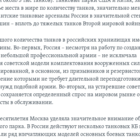
и около 3 тыс танков). Танковые парки США и Китая,
ье места в мире по количеству танков, значительно ме
антские танковые арсеналы России в значительной сте
шин – вплоть до тяжелых танков Второй мировой войны
шого количества танков в российских хранилищах им
ины. Во-первых, Россия – несмотря на работу по созд
 небольшой профессиональной армии – не исключала
я советской модели комплектования вооруженных сил
ированной, в основном, из призывников и резервисто
ление которыми не требует длительной переподготовк
 нужд подобной армии. Во-вторых, на устаревшие сове
сохраняется определенный спрос на мировом рынке о
сты в обслуживании.
десятилетия Москва уделяла значительное внимание 
ого парка. В России действуют несколько танковых КБ 
али ряд впечатляющих моделей основных боевых танко