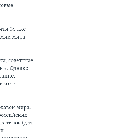
ковые
чти 64 тыс
армий мира
ки, советские
аны. Однако
раине,
иков в
ржавой мира.
 российских
х типов (для
ки