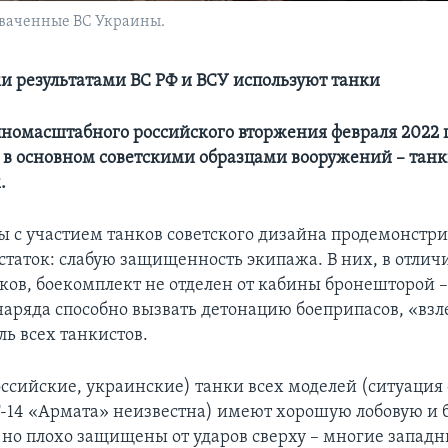
хваченные ВС Украины.
ми результатами ВС РФ и ВСУ используют танки
пномасштабного российского вторжения февраля 2022 г
 в основном советскими образцами вооружений – танк
.
ы с участием танков советского дизайна продемонстр
статок: слабую защищенность экипажа. В них, в отличи
ков, боекомплект не отделен от кабины бронешторой 
наряда способно вызвать детонацию боеприпасов, «взл
ль всех танкистов.
оссийские, украинские) танки всех моделей (ситуаци
-14 «Армата» неизвестна) имеют хорошую лобовую и 
 но плохо защищены от ударов сверху – многие запад