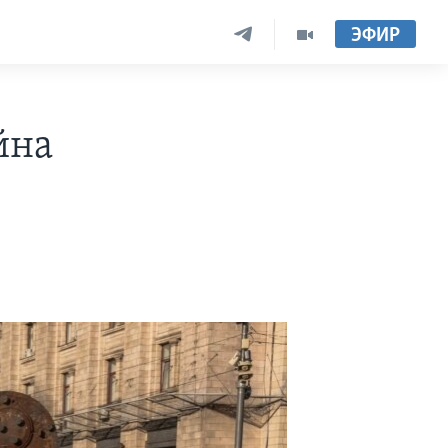
ЭФИР
йна