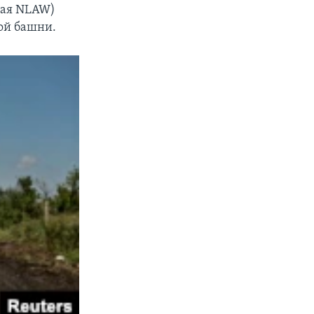
кая NLAW)
ой башни.