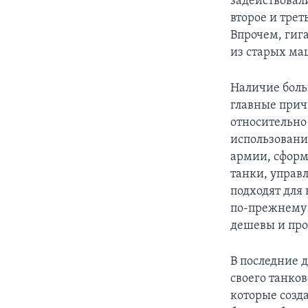
задействовал
второе и трет
Впрочем, гиг
из старых ма
Наличие боль
главные прич
относительно
использовани
армии, сформ
танки, управ
подходят для
по-прежнему 
дешевы и про
В последние 
своего танков
которые созд