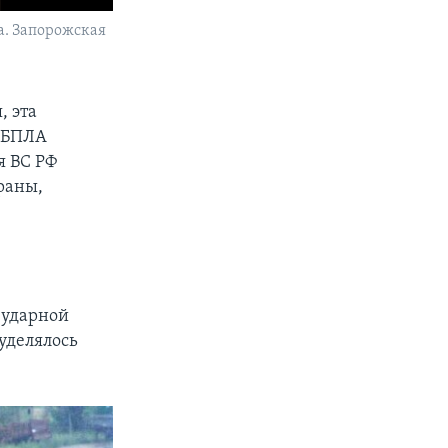
а. Запорожская
, эта
ь БПЛА
я ВС РФ
раны,
 ударной
уделялось