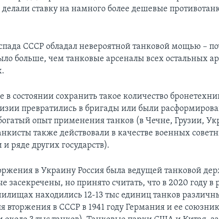
 делали ставку на намного более дешевые противотан
спада СССР обладал невероятной танковой мощью – по
ыло больше, чем танковые арсеналы всех остальных 
х.
не в состоянии сохранить такое количество бронетехни
изии превратились в бригады или были расформиров
богатый опыт применения танков (в Чечне, Грузии, Ук
анкисты также действовали в качестве военных советн
и ряде других государств).
оржения в Украину Россия была ведущей танковой де
 засекречены, но принято считать, что в 2020 году в
илищах находились 12-13 тыс единиц танков различны
я вторжения в СССР в 1941 году Германия и ее союзни