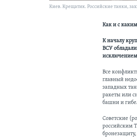
Киев. Крещатик. Российские танки, за
Как и с каки
К началу кру
ВСУ обладали
исключением
Все конфликт
главный недо
западных тан
ракеты или с
башни и гибе
Советские (р
российским Т
бронезащиту,