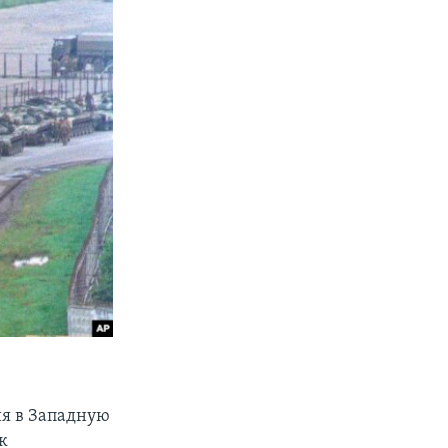
ия в Западную
к