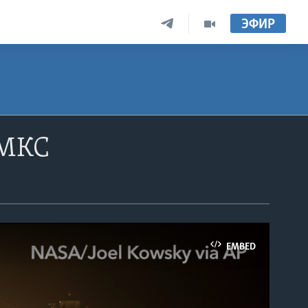
ЭФИР
 МКС
EMBED