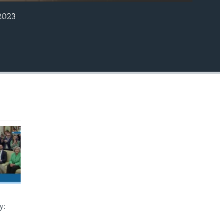
2023
EMBED
у: