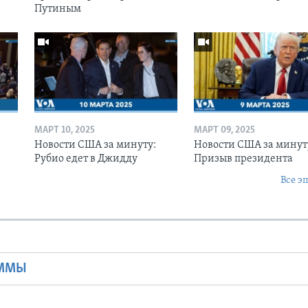
Путиным
МАРТ 10, 2025
МАРТ 09, 2025
Новости США за минуту:
Новости США за минут
Рубио едет в Джидду
Призыв президента
Все э
Ы
АММЫ