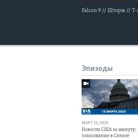
Falcon 9 // Шторм // T
Эпизоды
МАРТ 15, 2025
Новости США за минуту:
голосование в Сенате