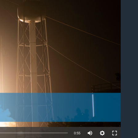
able
0:55