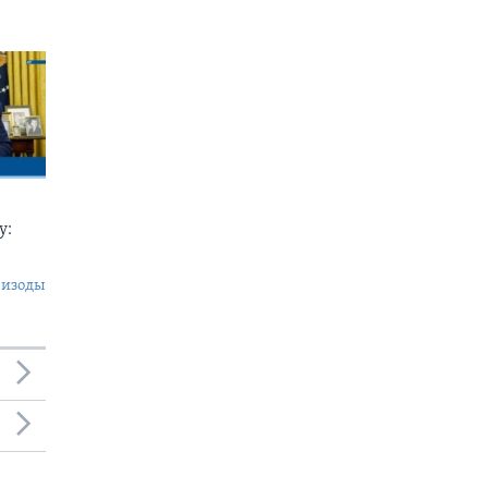
у:
пизоды