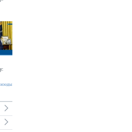
у:
пизоды