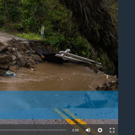
able
0:58