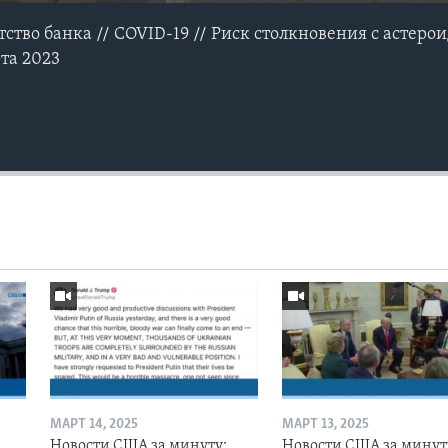
ство банка // COVID-19 // Риск столкновения с астеро
та 2023
МАРТ 14, 2025
МАРТ 13, 2025
Новости США за минуту:
Новости США за минут