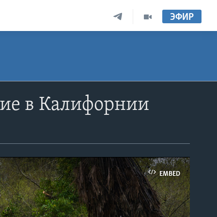
ЭФИР
ние в Калифорнии
EMBED