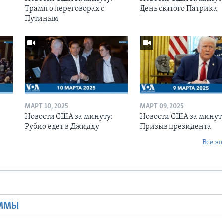
Трамп о переговорах с
День святого Патрика
Путиным
МАРТ 10, 2025
МАРТ 09, 2025
Новости США за минуту:
Новости США за минут
Рубио едет в Джидду
Призыв президента
Все э
Ы
АММЫ