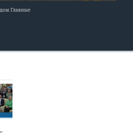
идом Главные
EMBED
у: