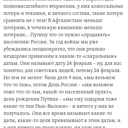
полномасштабного вторжения, у них колоссальные
потери и техники, и личного состава, такие потери
сравнить не с чем! В Афганистане меньше
потеряли, в чеченскую кампанию меньше
потеряли... Путину что-то нужно «продавать»
населению России. За год войны мы уже
убеждались неоднократно, что они реально
нездорово привязаны к каким-то «сакральным»
датам. Они называют дату 24 февраля – ну, для нас
понятно, для советских людей, почему 24 февраля.
Но тем не менее: была дата 9 мая, «мы возьмем
что-то там», потом День России – «мы возьмем
тоже что-то там, какой-то населенный пункт»,
день рождения Путина – «мы ему подарим тоже
какие-то там Нью-Васюки» - и ничего у них не
получалось. Они все время называют какие-то
даты, какие-то цели привязывают к этим датам, и
у них ничего не происходило, ни разу они к