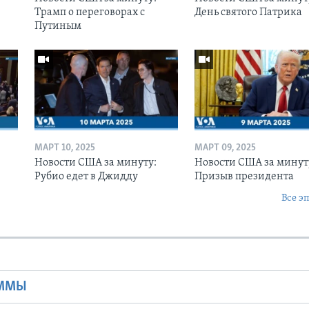
Трамп о переговорах с
День святого Патрика
Путиным
МАРТ 10, 2025
МАРТ 09, 2025
Новости США за минуту:
Новости США за минут
Рубио едет в Джидду
Призыв президента
Все э
Ы
АММЫ