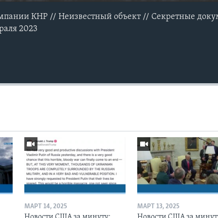
мпании КНР // Неизвестный объект // Секретные док
раля 2023
МАРТ 14, 2025
МАРТ 13, 2025
Новости США за минуту:
Новости США за минут