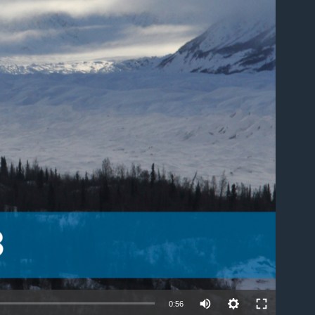
able
0:56