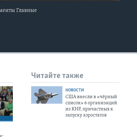
ументы Главные
EMBED
Читайте также
НОВОСТИ
США внесли в «чёрный
список» 6 организаций
из КНР, причастных к
запуску аэростатов
у: