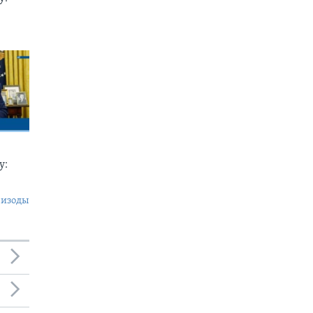
у:
пизоды