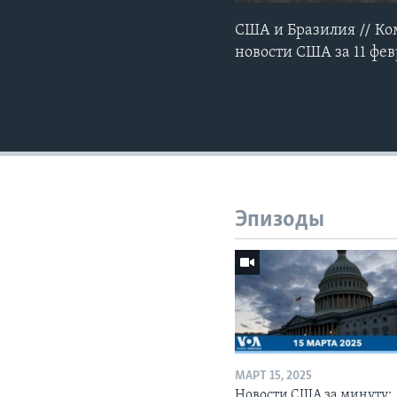
США и Бразилия // Ко
новости США за 11 фев
Эпизоды
МАРТ 15, 2025
Новости США за минуту: