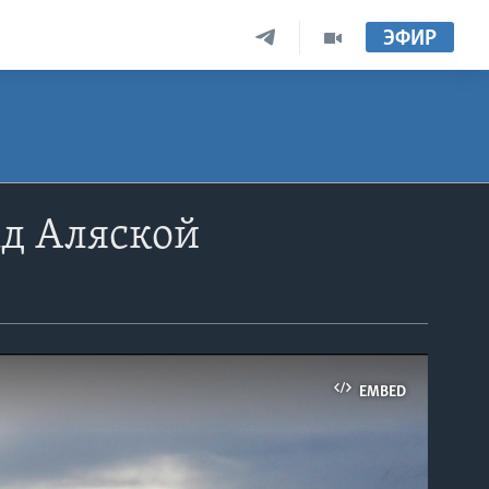
ЭФИР
ад Аляской
EMBED