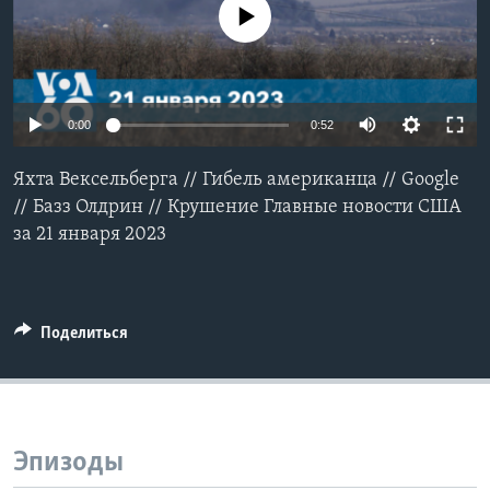
No media source currently available
Learning English
СОЦИАЛЬНЫЕ СЕТИ
0:00
0:52
Яхта Вексельберга // Гибель американца // Google
Языки
// Базз Олдрин // Крушение Главные новости США
за 21 января 2023
Поделиться
Эпизоды