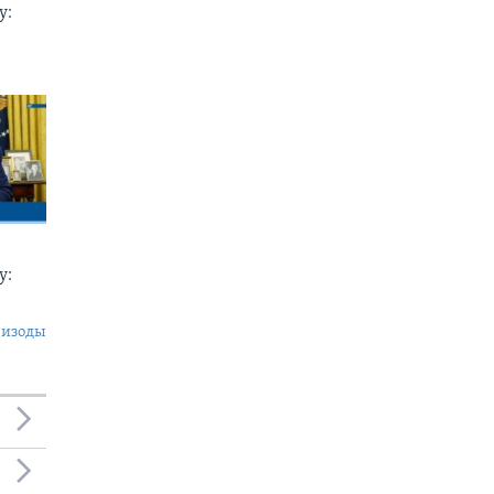
у:
у:
пизоды