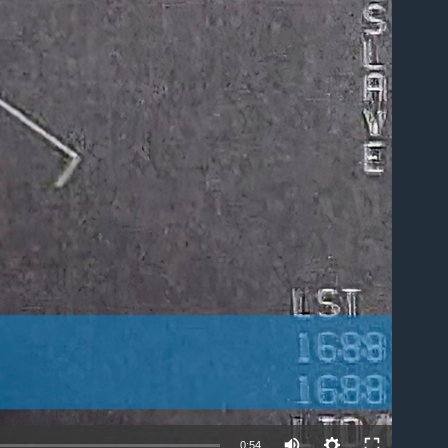
able
0:54