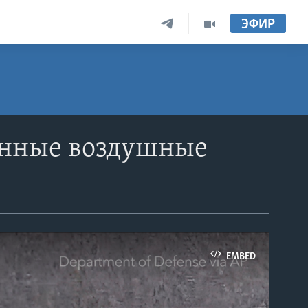
ЭФИР
анные воздушные
EMBED