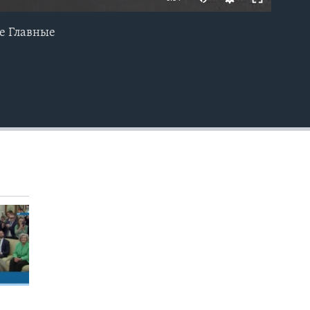
ие Главные
EMBED