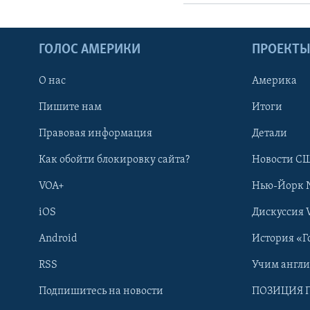
ГОЛОС АМЕРИКИ
ПРОЕКТ
О нас
Америка
Пишите нам
Итоги
Правовая информация
Детали
Как обойти блокировку сайта?
Новости СШ
VOA+
Нью-Йорк 
iOS
Дискуссия 
Android
История «Г
RSS
Учим англ
Learning English
Подпишитесь на новости
ПОЗИЦИЯ 