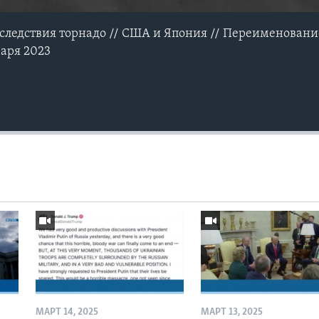
оследствия торнадо // США и Япония // Переименован
варя 2023
МАРТ 14, 2025
МАРТ 13, 2025