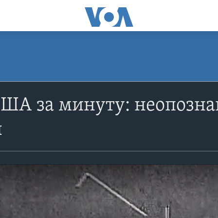
США за минуту: неопозн
ы