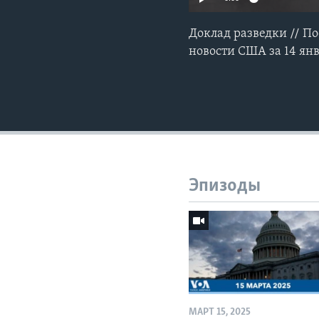
Доклад разведки // П
новости США за 14 ян
Эпизоды
МАРТ 15, 2025