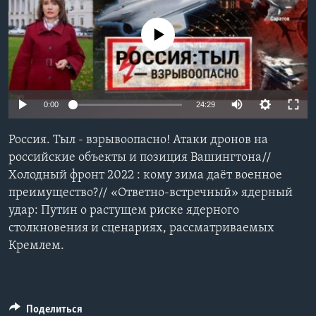
Learning English
No media source currently available
СОЦИАЛЬНЫЕ СЕТИ
0:00
24:29
Языки
Россия. Тыл - взрывоопасно! Атаки дронов на
российские объекты и позиция Вашингтона//
Холодный фронт 2022 : кому зима даёт военное
преимущество?// «Ответно-встречный» ядерный
удар: Путин о растущем риске ядерного
столкновения и сценариях, рассматриваемых
Кремлем.
Поделиться