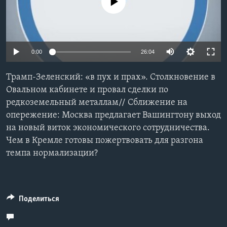
No media source currently available
Learning English
СОЦИАЛЬНЫЕ СЕТИ
Auto
0:00
26:04
240p
Трамп-Зеленский: «в пух и прах». Столкновение в
360p
Овальном кабинете и провал сделки по
Языки
редкоземельный металлам// Сближение на
480p
Auto
240p
360p
480p
опережение: Москва предлагает Вашингтону выход
720p
на новый виток экономического сотрудничества.
720p
1080p
1080p
Чем в Кремле готовы пожертвовать для разгона
темпа нормализации?
Поделиться