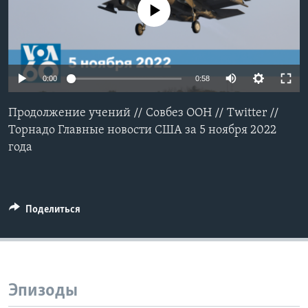
No media source currently available
Learning English
СОЦИАЛЬНЫЕ СЕТИ
0:00
0:58
Продолжение учений // Совбез ООН // Twitter //
Языки
Торнадо Главные новости США за 5 ноября 2022
года
Поделиться
Эпизоды