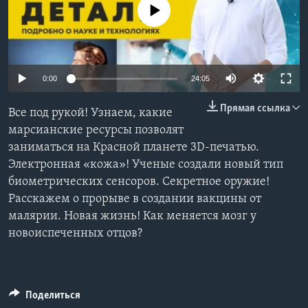
No media source currently available
Learning English
СОЦИАЛЬНЫЕ СЕТИ
0:00
24:05
Прямая ссылка
Все под рукой! Узнаем, какие
Языки
марсианские ресурсы позволят
заниматься на Красной планете 3D-печатью.
Электронная «кожа»! Ученые создали новый тип
биометрических сенсоров. Секретное оружие!
Расскажем о прорыве в создании вакцины от
малярии. Новая жизнь! Как меняется мозг у
новоиспеченных отцов?
Поделиться