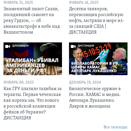
ЯНВАРЬ 31, 2025
ЯНВАРЬ 16, 2025
Знаменитый пилот Салли,
Десятки танкеров,
посадивший самолет на
перевозящих российскую
реку Гудзон, — об
нефть, застряли в море из-
авиакатастрофе в небе над
за санкций США |
Вашингтоном
ДИСТАНЦИЯ
ЯНВАРЬ 08, 2025
ДЕКАБРЬ 19, 2024
Как ГРУ платило талибам за
Биологическое оружие в
теракты. Первая чеченская
России. ХАМАС и медиа.
как корень зла. Что нового
Автопарк Лукашенко.
в российской коллекции
Лавров и женщины
фейков об Украине?
ДИСТАНЦИЯ
Все эпизоды