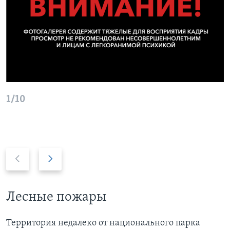
1/10
P
Д
r
а
e
л
v
ь
Лесные пожары
i
ш
o
е
Территория недалеко от национального парка