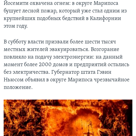
u
Йосемити охвачена огнем: в округе Марипоса
s
бушует лесной пожар, который уже стал одним из
s
крупнейших подобных бедствий в Калифорнии
l
этом году.
i
d
В субботу власти призвали более шести тысяч
e
местных жителей эвакуироваться. Возгорание
повлияло на подачу электроэнергии: на данный
момент более 2000 домов и предприятий остались
без электричества. Губернатор штата Гэвин
Ньюсом объявил в округе Марипоса чрезвычайное
положение.