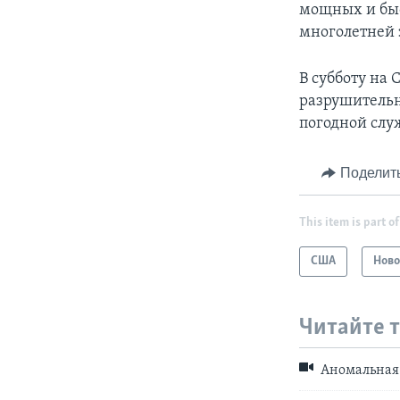
мощных и бы
многолетней 
В субботу на
разрушительн
погодной слу
Поделит
This item is part of
США
Ново
Читайте 
Аномальная 