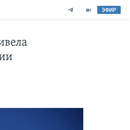
ЭФИР
ивела
нии