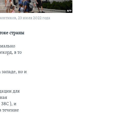
онтиков, 23 июля 2022 года
токе страны
емально
корд, в то
 западе, но и
дации для
ьная
38C ), и
в течение