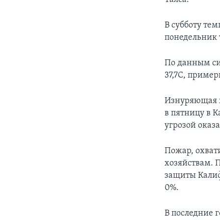
В субботу тем
понедельник 
По данным си
37,7С, приме
Изнуряющая ж
в пятницу в 
угрозой оказ
Пожар, охват
хозяйствам. 
защиты Калиф
0%.
В последние 