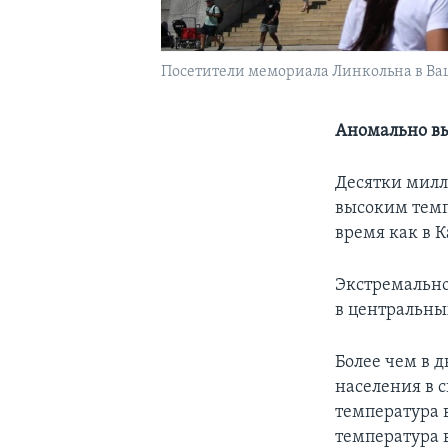
Посетители мемориала Линкольна в Ваш
Аномально вы
Десятки милл
высоким темп
время как в 
Экстремально 
в центральны
Более чем в 
населения в 
температура в
температура 