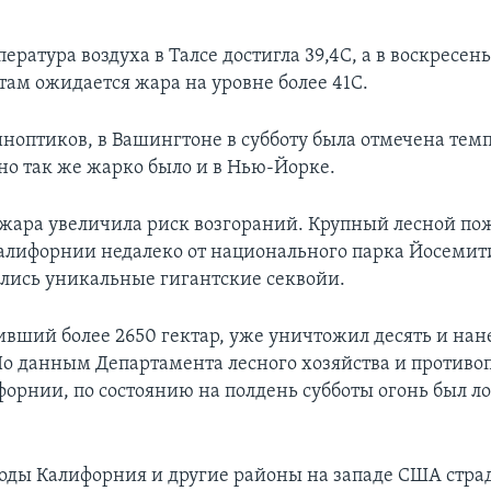
пература воздуха в Талсе достигла 39,4С, а в воскресень
там ожидается жара на уровне более 41С.
ноптиков, в Вашингтоне в субботу была отмечена тем
рно так же жарко было и в Нью-Йорке.
ара увеличила риск возгораний. Крупный лесной по
Калифорнии недалеко от национального парка Йосемити
ались уникальные гигантские секвойи.
ивший более 2650 гектар, уже уничтожил десять и нан
По данным Департамента лесного хозяйства и против
орнии, по состоянию на полдень субботы огонь был л
годы Калифорния и другие районы на западе США стра