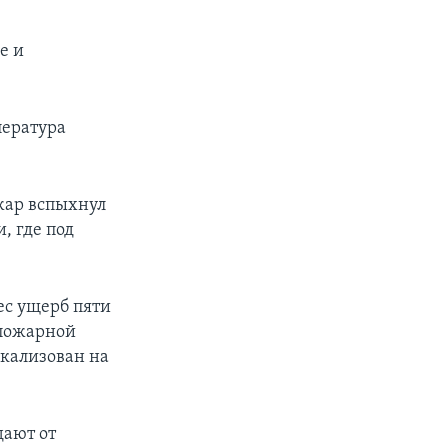
е и
пература
жар вспыхнул
, где под
ес ущерб пяти
опожарной
окализован на
дают от