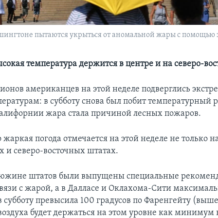
ингтоне пытаются укрыться от аномальной жары с помощью з
сокая температура держится в центре и на северо-вос
ионов американцев на этой неделе подверглись экстр
ературам: в субботу снова был побит температурный ре
Калифорнии жара стала причиной лесных пожаров.
жаркая погода отмечается на этой неделе не только на
х и северо-восточных штатах.
дюжине штатов были выпущены специальные рекомен
связи с жарой, а в Далласе и Оклахома-Сити максимал
 субботу превысила 100 градусов по Фаренгейту (выше 
воздуха будет держаться на этом уровне как минимум 