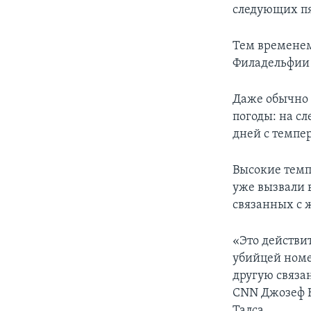
следующих пя
Тем временем
Филадельфии 
Даже обычно 
погоды: на с
дней с темпе
Высокие темп
уже вызвали 
связанных с 
«Это действи
убийцей номе
другую связа
CNN Джозеф К
Талса.