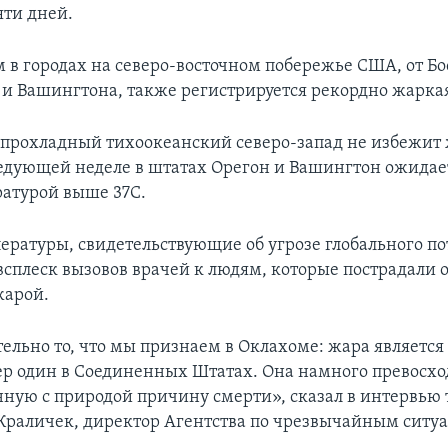
ти дней.
 в городах на северо-восточном побережье США, от Бо
и Вашингтона, также регистрируется рекордно жаркая
прохладный тихоокеанский северо-запад не избежит
ледующей неделе в штатах Орегон и Вашингтон ожидае
ратурой выше 37C.
ературы, свидетельствующие об угрозе глобального по
всплеск вызовов врачей к людям, которые пострадали о
жарой.
тельно то, что мы признаем в Оклахоме: жара являетс
р один в Соединенных Штатах. Она намного превосх
нную с природой причину смерти», сказал в интервью
раличек, директор Агентства по чрезвычайным ситуа