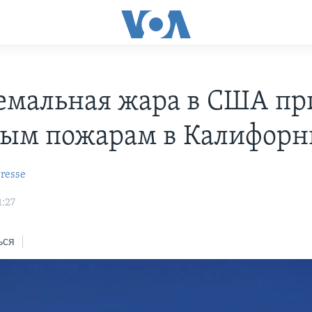
емальная жара в США пр
ным пожарам в Калифор
resse
1:27
ься