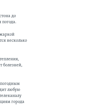
стона до
 погода.
 жаркой
тся несколько
тепления,
т болезней,
я погодным
одит любую
 телеканалу
циям города