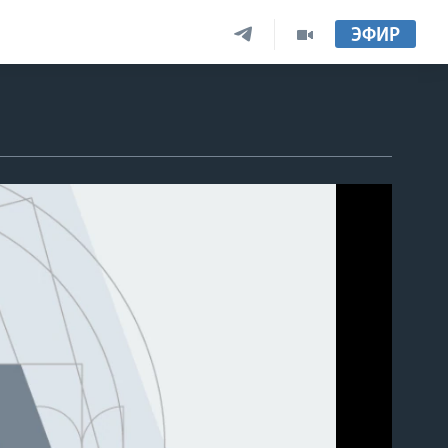
ЭФИР
able