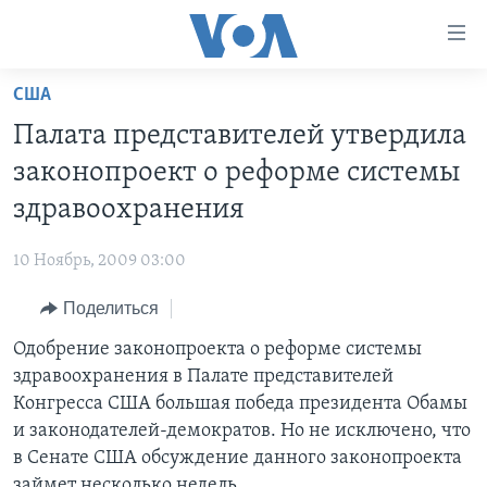
Линки
доступности
Перейти
США
на
ГЛАВНОЕ
Палата представителей утвердила
основной
ПРОГРАММЫ
контент
законопроект о реформе системы
ПРОЕКТЫ
Перейти
АМЕРИКА
здравоохранения
к
ЭКСПЕРТИЗА
НОВОСТИ ЗА МИНУТУ
УЧИМ АНГЛИЙСКИЙ
основной
10 Ноябрь, 2009 03:00
ИНТЕРВЬЮ
ИТОГИ
НАША АМЕРИКАНСКАЯ ИСТОРИЯ
навигации
Перейти
Поделиться
ФАКТЫ ПРОТИВ ФЕЙКОВ
ПОЧЕМУ ЭТО ВАЖНО?
А КАК В АМЕРИКЕ?
в
Одобрение законопроекта о реформе системы
ЗА СВОБОДУ ПРЕССЫ
ДИСКУССИЯ VOA
АРТЕФАКТЫ
поиск
здравоохранения в Палате представителей
УЧИМ АНГЛИЙСКИЙ
ДЕТАЛИ
АМЕРИКАНСКИЕ ГОРОДКИ
Конгресса США большая победа президента Обамы
ВИДЕО
и законодателей-демократов. Но не исключено, что
НЬЮ-ЙОРК NEW YORK
ТЕСТЫ
в Сенате США обсуждение данного законопроекта
ПОДПИСКА НА НОВОСТИ
АМЕРИКА. БОЛЬШОЕ ПУТЕШЕСТВИЕ
займет несколько недель.