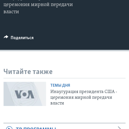
церемония мирной передачи
Learning English
власти
СОЦИАЛЬНЫЕ СЕТИ
Поделиться
Языки
Читайте также
ТЕМЫ ДНЯ
Инаугурация президента США -
церемония мирной передачи
власти