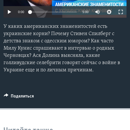
Learning English
0:00
5:00
СОЦИАЛЬНЫЕ СЕТИ
У каких американских знаменитостей есть
украинские корни? Почему Стивен Спилберг с
детства знаком с одесским юмором? Как часто
Милу Кунис спрашивают в интервью о родных
Языки
Черновцах? Ася Долина выясняла, какие
голливудские селебрити говорят сейчас о войне в
Украине еще и по личным причинам.
Поделиться